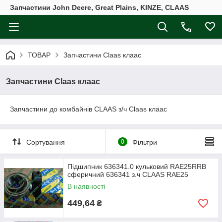
Запчастини John Deere, Great Plains, KINZE, CLAAS
ТОВАР
Запчастини Claas клаас
Запчастини Claas клаас
Запчастини до комбайнів CLAAS з/ч Claas клаас
Сортування
0
Фільтри
Підшипник 636341.0 кульковий RAE25RRB
сферичний 636341 з.ч CLAAS RAE25
В наявності
449,64
₴