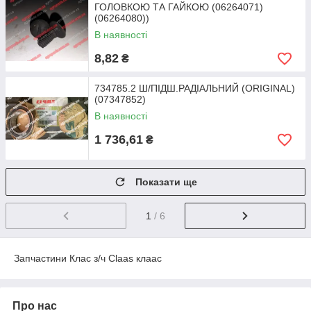
ГОЛОВКОЮ ТА ГАЙКОЮ (06264071)
(06264080))
В наявності
8,82
₴
734785.2 Ш/ПІДШ.РАДІАЛЬНИЙ (ORIGINAL)
(07347852)
В наявності
1 736,61
₴
Показати ще
1
/ 6
Запчастини Клас з/ч Claas клаас
Про нас