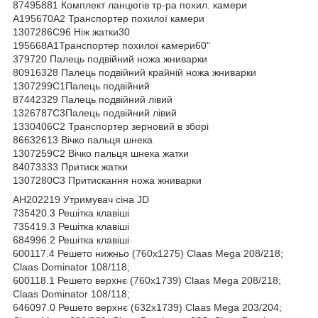
87495881 Комплект ланцюгів тр-ра похил. камери
А195670А2 Транспортер похилої камери
1307286С96 Ніж жатки30
195668А1Транспортер похилої камери60"
379720 Палець подвійний ножа жниварки
80916328 Палець подвійний крайній ножа жниварки
1307299С1Палець подвійний
87442329 Палець подвійний лівий
1326787С3Палець подвійний лівий
1330406С2 Транспортер зерновий в зборі
86632613 Вічко пальця шнека
1307259С2 Вічко пальця шнека жатки
84073333 Притиск жатки
1307280С3 Притискання ножа жниварки
AH202219 Утримувач сіна JD
735420.3 Решітка клавіші
735419.3 Решітка клавіші
684996.2 Решітка клавіші
600117.4 Решето нижньо (760х1275) Claas Mega 208/218;
Claas Dominator 108/118;
600118.1 Решето верхнє (760х1739) Claas Mega 208/218;
Claas Dominator 108/118;
646097.0 Решето верхнє (632х1739) Claas Mega 203/204;