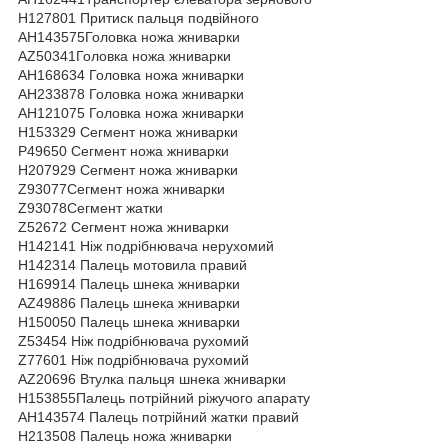
Н127801 Притиск пальця подвійного
АН143575Головка ножа жниварки
АZ50341Головка ножа жниварки
АН168634 Головка ножа жниварки
АН233878 Головка ножа жниварки
АН121075 Головка ножа жниварки
Н153329 Сегмент ножа жниварки
P49650 Сегмент ножа жниварки
Н207929 Сегмент ножа жниварки
Z93077Сегмент ножа жниварки
Z93078Сегмент жатки
Z52672 Сегмент ножа жниварки
Н142141 Ніж подрібнювача нерухомий
Н142314 Палець мотовила правий
Н169914 Палець шнека жниварки
AZ49886 Палець шнека жниварки
H150050 Палець шнека жниварки
Z53454 Ніж подрібнювача рухомий
Z77601 Ніж подрібнювача рухомий
АZ20696 Втулка пальця шнека жниварки
Н153855Палець потрійний ріжучого апарату
АН143574 Палець потрійний жатки правий
Н213508 Палець ножа жниварки