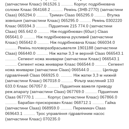
(запчастини Клаас) 061526.1 .......... Корпус подрібнювача
соломи Клаас 064168.2 .......... Ремінь (3HB-2770) (запчастини
Claas) 065294.0 .......... Тримач Claas 065295.0 .......... Втулка
зовнішня (запчастини Клаас) 065295.0 .......... Ремінь 0302220
Клаас 065594.3 .......... Підшипник 215 774.0 (запчастини
Claas) 065.642.0 .......... Ніж-подрібнювач (60шт.) Claas
065641.0 .......... Ніж подрібнювача рухливий (запчастини
Клаас) 065642.0 .......... Ніж подрібнювача Клаас 066034.0
.......... Ремінь половоразбрасывателя 1901188 (запчастини
Claas) 066440.0 .......... Ніж жатки 3,3 м верхній Claas 066543.1
.......... Сегмент ножа жниварки (запчастини Клаас) 066543.1
.......... Сегмент ножа жниварки Клаас 066544.0 .......... Сегмент
ножа жниварки (запчастини Claas) 066544.0 .......... Циліндр
гідравлічний Claas 066925.0. .......... Ніж жатки 3,3 м нижній
(запчастини Клаас) 067018.0 .......... Фільтр масляний 133
633.0 Клаас 067057.0 .......... Підшипник важеля приводу
реж.апарату (запчастини Claas) 067769.0 .......... Підшипник
Claas 067770.1 .......... Корпус (запчастини Клаас) 067866.0
.......... Барабан-прискорювач Клаас 068712.1 .......... Гайка
(запчастини Claas) 068959.0 .......... Перемикач Claas
069643.1 .......... Трос управління гідравлічним насос
(запчастини Клаас) 070235.0