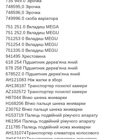
735 949.0 Зірочка
748595,0 Зірочка
748596,0 Зірочка
749996.0 скоба варіатора
751 251.0 Вкладиш MEGA
751 252.0 Вкладиш MEGU
751253 0 Вкладиш MEGU
751254 0 Вкладиш MEGU
751335.0 Вкладиш MEGU
941495 Хрестовина
618 254 Підшипник дерев'яна яний
678 258 Підшипник дерев'яна яний
678522.0 Підшипник дерев'яна яний
АН121083 Ніж жатки в зборі
АН138187 Транспортер похилої камери
АZ102572 Транспортер похилої камери
Н87044 Вічко шнека жниварки
Н168206 ВІчко пальця шнека жниварки
Z30752 Вічко пальця шнека жниварки
Н153719 Палець подвійний ріжучого апарату
Н61954 Палець подвійний ріжучого апарату
Z11785 Палець подвійний ножа жниварки
АН131074Транспортер єлеватора колосового
АН162441Транспортер єлеватора зернового