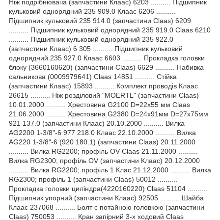
Ніж подрібнювача (запчастини Клаас) 6203 .......... Підшипник
кульковий однорядний 235 909.0 Клаас 6206 ..........
Підшипник кульковий 235 914.0 (запчастини Claas) 6209
.......... Підшипник кульковий однорядний 235 919.0 Claas 6210
.......... Підшипник кульковий однорядний 235 922.0
(запчастини Клаас) 6 305 .......... Підшипник кульковий
однорядний 235 927.0 Клаас 6603 .......... Прокладка головки
блоку (3660160620) (запчастини Claas) 6629 .......... Набивка
сальникова (0009979641) Claas 14851 .......... Стійка
(запчастини Клаас) 15893 .......... Комплект проводів Клаас
26615 .......... Ніж розділовий "MOERTL" (запчастини Claas)
10.01.2000 .......... Хрестовина G2100 D=22x55 мм Claas
21.06.2000 .......... Хрестовина G2380 D=24х91мм D=27х75мм
921 137.0 (запчастини Клаас) 20.10.2000 .......... Вилка
AG2200 1-3/8"-6 977 218.0 Клаас 22.10.2000 .......... Вилка
AG220 1-3/8"-6 (920 180.1) (запчастини Claas) 20.11.2000
.......... Вилка RG2200; профіль OV Claas 21.11.2000 ..........
Вилка RG2300; профіль OV (запчастини Клаас) 20.12.2000
.......... Вилка RG2200; профіль 1 Клас 21.12.2000 .......... Вилка
RG2300; профіль 1 (запчастини Claas) 50012 ..........
Прокладка головки циліндра(4220160220) Claas 51104 ..........
Підшипник упорний (запчастини Клаас) 92505 .......... Шайба
Клаас 237068 .......... Болт c потайною головкою (запчастини
Claas) 750053 .......... Кран запірний 3-х ходовий Claas