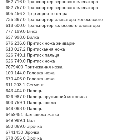
662 716.0 Транспортер зернового елеватора
682 757.0 Транспортер зернового елеватора
605 456.2 Тр-р зерно-го ел-ра
735 367.0 Транспортер елеватора колосовоого
618 600.0 Транспортер колосового елеватора
777 199.0 Вічко
637 998.0 Вилка
676 236.0 Притиск ножа жниварки
613 017.2 Притискання ножа
626 749.1 Притиск пальця
626 749.0 Притиск ножа
7679400 Притискання ножа
100 144.0 Головка ножа
670 406.0 Головка ножа
611 203.1 Сегмент
643 404.0 Палець
626 987.0 Палець пружинний мотовила
603 759.1 Палець шнека
648 068.0 Палець
6459451 Вал шнека жатки
649 989.1 Вал
650 869.0 Зірочка
6741430 Зірочка
678 856 0 Зірочка