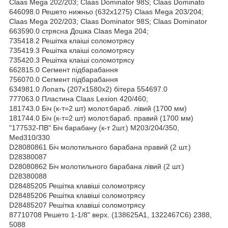
Claas Mega 202/203; Claas Dominator 98S; Claas Dominato
646098.0 Решето нижньо (632х1275) Claas Mega 203/204;
Claas Mega 202/203; Claas Dominator 98S; Claas Dominator
663590.0 стрясна Дошка Claas Mega 204;
735418.2 Решітка клаіші соломотрясу
735419.3 Решітка клаіші соломотрясу
735420.3 Решітка клаіші соломотрясу
662815.0 Сегмент підбарабання
756070.0 Сегмент підбарабання
634981.0 Лопать (207х1580х2) бітера 554697.0
777063.0 Пластина Claas Lexion 420/460;
181743.0 Біч (к-т=2 шт) молот.бараб. лівий (1700 мм)
181744.0 Біч (к-т=2 шт) молот.бараб. правий (1700 мм)
"177532-ПВ" Біч барабану (к-т 2шт.) М203/204/350,
Med310/330
D28080861 Біч молотильного барабана правий (2 шт.)
D28380087
D28080862 Біч молотильного барабана лівий (2 шт.)
D28380088
D28485205 Решітка клавіші соломотрясу
D28485206 Решітка клавіші соломотрясу
D28485207 Решітка клавіші соломотрясу
87710708 Решето 1-1/8" верх. (138625A1, 1322467C6) 2388,
5088