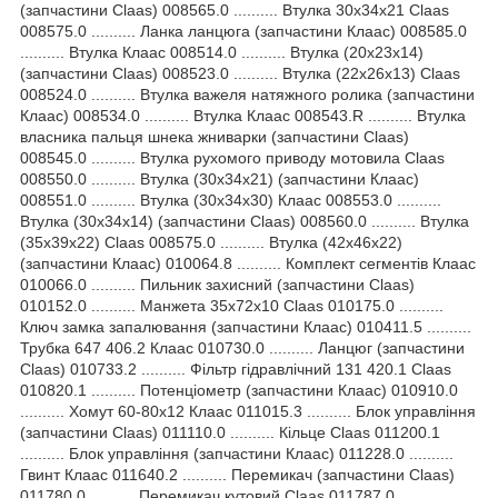
(запчастини Claas) 008565.0 .......... Втулка 30x34x21 Claas
008575.0 .......... Ланка ланцюга (запчастини Клаас) 008585.0
.......... Втулка Клаас 008514.0 .......... Втулка (20х23х14)
(запчастини Claas) 008523.0 .......... Втулка (22х26х13) Claas
008524.0 .......... Втулка важеля натяжного ролика (запчастини
Клаас) 008534.0 .......... Втулка Клаас 008543.R .......... Втулка
власника пальця шнека жниварки (запчастини Claas)
008545.0 .......... Втулка рухомого приводу мотовила Claas
008550.0 .......... Втулка (30x34x21) (запчастини Клаас)
008551.0 .......... Втулка (30x34x30) Клаас 008553.0 ..........
Втулка (30х34х14) (запчастини Claas) 008560.0 .......... Втулка
(35x39x22) Claas 008575.0 .......... Втулка (42x46x22)
(запчастини Клаас) 010064.8 .......... Комплект сегментів Клаас
010066.0 .......... Пильник захисний (запчастини Claas)
010152.0 .......... Манжета 35х72х10 Claas 010175.0 ..........
Ключ замка запалювання (запчастини Клаас) 010411.5 ..........
Трубка 647 406.2 Клаас 010730.0 .......... Ланцюг (запчастини
Claas) 010733.2 .......... Фільтр гідравлічний 131 420.1 Claas
010820.1 .......... Потенціометр (запчастини Клаас) 010910.0
.......... Хомут 60-80х12 Клаас 011015.3 .......... Блок управління
(запчастини Claas) 011110.0 .......... Кільце Claas 011200.1
.......... Блок управління (запчастини Клаас) 011228.0 ..........
Гвинт Клаас 011640.2 .......... Перемикач (запчастини Claas)
011780.0 .......... Перемикач кутовий Claas 011787.0 ..........