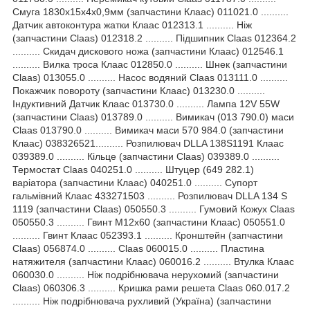
Смуга 1830х15х4х0,9мм (запчастини Клаас) 011021.0 ..........
Датчик автоконтура жатки Клаас 012313.1 .......... Ніж
(запчастини Claas) 012318.2 .......... Підшипник Claas 012364.2
.......... Скидач дискового ножа (запчастини Клаас) 012546.1
.......... Вилка троса Клаас 012850.0 .......... Шнек (запчастини
Claas) 013055.0 .......... Насос водяний Claas 013111.0 ..........
Покажчик повороту (запчастини Клаас) 013230.0 ..........
Індуктивний Датчик Клаас 013730.0 .......... Лампа 12V 55W
(запчастини Claas) 013789.0 .......... Вимикач (013 790.0) маси
Claas 013790.0 .......... Вимикач маси 570 984.0 (запчастини
Клаас) 038326521.......... Розпилювач DLLA 138S1191 Клаас
039389.0 .......... Кільце (запчастини Claas) 039389.0 ..........
Термостат Claas 040251.0 .......... Штуцер (649 282.1)
варіатора (запчастини Клаас) 040251.0 .......... Супорт
гальмівний Клаас 433271503 .......... Розпилювач DLLA 134 S
1119 (запчастини Claas) 050550.3 .......... Гумовий Кожух Claas
050550.3 .......... Гвинт М12х60 (запчастини Клаас) 050551.0
.......... Гвинт Клаас 052393.1 .......... Кронштейн (запчастини
Claas) 056874.0 .......... Claas 060015.0 .......... Пластина
натяжителя (запчастини Клаас) 060016.2 .......... Втулка Клаас
060030.0 .......... Ніж подрібнювача нерухомий (запчастини
Claas) 060306.3 .......... Кришка рами решета Claas 060.017.2
.......... Ніж подрібнювача рухливий (Україна) (запчастини