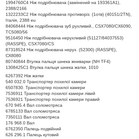
1994760С4 Ніж подрібнювача (замінений на 193361А1),
2388/2166
1322233С2 Ніж подрібнювача противоріз. (1отв) (40151/2TN),
Італія, 2388 eu
84068444 Ніж подрібнювача зуб рухливий., CSX7080/CX6090,
TC5080/56
9516450 Ніж подрібнювача нерухливий (51127/84037553)
(RASSPE), CSX7080/CS
87318524 Ніж подрібнювача нерух. (52300) (RASSPE),
СХ8080
80740844 Втулка пальця шнека жниварки (NH TF4)
1308425C1 Втулка пальця шнека жатки, 1010
6267392 Ніж жатки
540 032.0 Транспортер похилої камери
6507830. Транспортер похилої камери
7536911 Транспортер похилої камери лівий
7536921 Транспортер похилої камери правий
670 945.4 Вал соломотряса
6785133 Вал соломотряса
7350111 Вал соломотряса
176 968.0 Вал
6762350 Палець подвійний
626 296.1 Палець кутовий