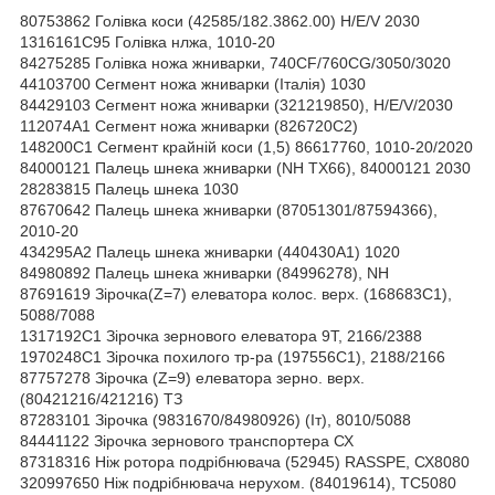
80753862 Голівка коси (42585/182.3862.00) H/E/V 2030
1316161С95 Голівка нлжа, 1010-20
84275285 Голівка ножа жниварки, 740CF/760CG/3050/3020
44103700 Сегмент ножа жниварки (Італія) 1030
84429103 Сегмент ножа жниварки (321219850), H/E/V/2030
112074А1 Сегмент ножа жниварки (826720С2)
148200С1 Сегмент крайній коси (1,5) 86617760, 1010-20/2020
84000121 Палець шнека жниварки (NH TX66), 84000121 2030
28283815 Палець шнека 1030
87670642 Палець шнека жниварки (87051301/87594366),
2010-20
434295А2 Палець шнека жниварки (440430А1) 1020
84980892 Палець шнека жниварки (84996278), NH
87691619 Зірочка(Z=7) елеватора колос. верх. (168683С1),
5088/7088
1317192С1 Зірочка зернового елеватора 9Т, 2166/2388
1970248С1 Зірочка похилого тр-ра (197556С1), 2188/2166
87757278 Зірочка (Z=9) елеватора зерно. верх.
(80421216/421216) ТЗ
87283101 Зірочка (9831670/84980926) (Іт), 8010/5088
84441122 Зірочка зернового транспортера СХ
87318316 Ніж ротора подрібнювача (52945) RASSPE, СХ8080
320997650 Ніж подрібнювача нерухом. (84019614), ТС5080