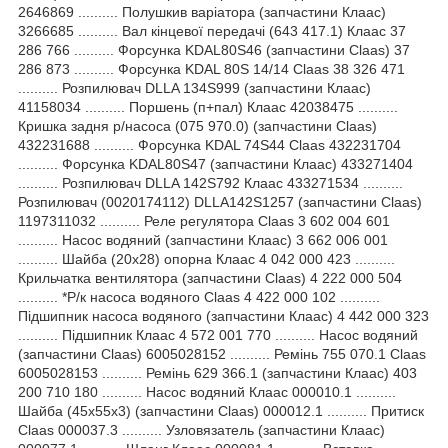
2646869 .......... Полушкив варіатора (запчастини Клаас)
3266685 .......... Вал кінцевої передачі (643 417.1) Клаас 37
286 766 .......... Форсунка KDAL80S46 (запчастини Claas) 37
286 873 .......... Форсунка KDAL 80S 14/14 Claas 38 326 471
.......... Розпилювач DLLA 134S999 (запчастини Клаас)
41158034 .......... Поршень (п+пал) Клаас 42038475 ..........
Кришка задня р/насоса (075 970.0) (запчастини Claas)
432231688 .......... Форсунка KDAL 74S44 Claas 432231704
.......... Форсунка KDAL80S47 (запчастини Клаас) 433271404
.......... Розпилювач DLLA 142S792 Клаас 433271534 ..........
Розпилювач (0020174112) DLLA142S1257 (запчастини Claas)
1197311032 .......... Реле регулятора Claas 3 602 004 601
.......... Насос водяний (запчастини Клаас) 3 662 006 001
.......... Шайба (20x28) опорна Клаас 4 042 000 423 ..........
Крильчатка вентилятора (запчастини Claas) 4 222 000 504
.......... *Р/к насоса водяного Claas 4 422 000 102 ..........
Підшипник насоса водяного (запчастини Клаас) 4 442 000 323
.......... Підшипник Клаас 4 572 001 770 .......... Насос водяний
(запчастини Claas) 6005028152 .......... Ремінь 755 070.1 Claas
6005028153 .......... Ремінь 629 366.1 (запчастини Клаас) 403
200 710 180 .......... Насос водяний Клаас 000010.1 ..........
Шайба (45x55x3) (запчастини Claas) 000012.1 .......... Притиск
Claas 000037.3 .......... Узловязатель (запчастини Клаас)