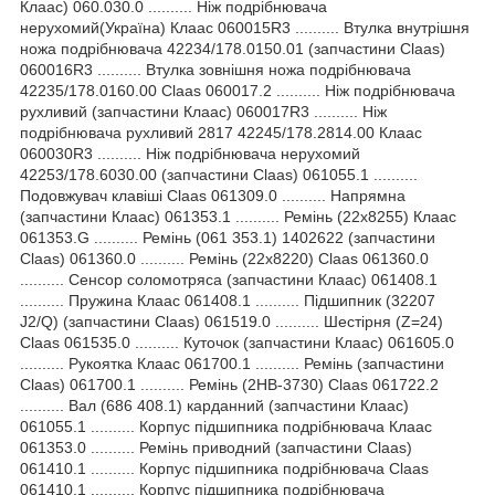
Клаас) 060.030.0 .......... Ніж подрібнювача
нерухомий(Україна) Клаас 060015R3 .......... Втулка внутрішня
ножа подрібнювача 42234/178.0150.01 (запчастини Claas)
060016R3 .......... Втулка зовнішня ножа подрібнювача
42235/178.0160.00 Claas 060017.2 .......... Ніж подрібнювача
рухливий (запчастини Клаас) 060017R3 .......... Ніж
подрібнювача рухливий 2817 42245/178.2814.00 Клаас
060030R3 .......... Ніж подрібнювача нерухомий
42253/178.6030.00 (запчастини Claas) 061055.1 ..........
Подовжувач клавіші Claas 061309.0 .......... Напрямна
(запчастини Клаас) 061353.1 .......... Ремінь (22x8255) Клаас
061353.G .......... Ремінь (061 353.1) 1402622 (запчастини
Claas) 061360.0 .......... Ремінь (22х8220) Claas 061360.0
.......... Сенсор соломотряса (запчастини Клаас) 061408.1
.......... Пружина Клаас 061408.1 .......... Підшипник (32207
J2/Q) (запчастини Claas) 061519.0 .......... Шестірня (Z=24)
Claas 061535.0 .......... Куточок (запчастини Клаас) 061605.0
.......... Рукоятка Клаас 061700.1 .......... Ремінь (запчастини
Claas) 061700.1 .......... Ремінь (2HB-3730) Claas 061722.2
.......... Вал (686 408.1) карданний (запчастини Клаас)
061055.1 .......... Корпус підшипника подрібнювача Клаас
061353.0 .......... Ремінь приводний (запчастини Claas)
061410.1 .......... Корпус підшипника подрібнювача Claas
061410.1 .......... Корпус підшипника подрібнювача