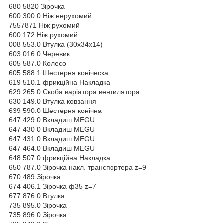
680 5820 Зірочка
600 300.0 Ніж нерухомий
7557871 Ніж рухомий
600 172 Ніж рухомий
008 553.0 Втулка (30х34х14)
603 016.0 Черевик
605 587.0 Колесо
605 588.1 Шестерня коніческа
619 510.1 фрикційна Накладка
629 265.0 Скоба варіатора вентилятора
630 149.0 Втулка ковзання
639 590.0 Шестерня конічна
647 429.0 Вкладиш MEGU
647 430 0 Вкладиш MEGU
647 431.0 Вкладиш MEGU
647 464.0 Вкладиш MЕGU
648 507.0 фрикційна Накладка
650 787.0 Зірочка накл. транспортера z=9
670 489 Зірочка
674 406.1 Зірочка ф35 z=7
677 876.0 Втулка
735 895.0 Зірочка
735 896.0 Зірочка