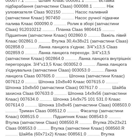
000077.1 .......... Шланг Клаас 000081.1 .......... Вставка
підбарабання (запчастини Claas) 000088.1 .......... Ніж
узловязателя Claas 902150 .......... Насос паливний
(запчастини Клаас) 907450 .......... Насос ручної підкачки
палива Клаас 000090.0 .......... Ролик в зборі (запчастини
Claas) 912010212 .......... Планка Claas 9804415 ..........
Підшипник (запчастини Клаас) 002860.0 .......... Важіль лівий
Клаас 002861.0 .......... Втулка 30,4х38х21 (запчастини Claas)
002858.0 .......... Ланка ланцюга з'єднає. 3/4"x13,5 Claas
002859.0 .......... Ланка ланцюга переходн. 3/4"x13,5
(запчастини Клаас) 002864.0 .......... Ланка ланцюга внутрішніх
перегородок. 3/4"x13,5 Клас 003052.0 .......... Ланка ланцюга
з'єднувальна (запчастини Claas) 003053.0 .......... Ланка
ланцюга Claas 007605.0 .......... Шпонка (запчастини Клаас)
007612.0 .......... Шпонка 10x8x40 Клаас 007615.0 ..........
Шпонка 10x8x50 (запчастини Claas) 007617.0 .......... Шайба
захисна Claas 007633.0 .......... Шпонка 14x9x56 (запчастини
Клаас) 007634.0 .......... Шпонка 14x9x75 101 531.0 Клаас
007614.0 .......... Шпонка 10x8x45 (запчастини Claas) 008503.0
.......... Тримач Claas 008512.0 .......... Фіксатор (запчастини
Клаас) 008515.0 .......... Підшипник Клаас 008543.0 ..........
Втулка (запчастини Claas) 008550.R .......... Втулка 20x23x21
Claas 008553.0 .......... Втулка (запчастини Клаас) 008560.R
.......... Шайба (60x71x2) Клаас 008561.0 .......... Втулка