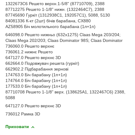
1322673C6 Решето верхн.1-5/8" (87710709), 2388
87712275 Решето 1-1/8" нижн. (1322464C7), 2388
87745690 Гуркіт (1312938C1, 192057C1), 5088, 5130
84081336 К-кт (2шт) бічів барабана, CX880
AZ58905 Біч молотильного барабана (1л+1п)
646098.0 Решето нижньо (632х1275) Claas Mega 203/204;
Claas Mega 202/203; Claas Dominator 98S; Claas Dominator
736060.0 Решето верхнє
736061.2 нижнє Решето
647127.0 Решето верхнє 3D
662664.0 Подовжувач решета (гуркіт)
662902.2 Підбарабання зернові
174763.0 Біч барабану (1п+1л)
174764.0 Біч барабану (1п+1л)
177533.0 Біч барабану (1п+1л)
87710708 Решето 1-1/8" верх. (138625A1, 1322467C6) 2388,
5088
647127.0 Решето верхнє 3D
736012 Рамка 3D
Приховати