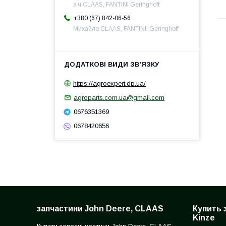
з.ч CLAAS, FANTINI Geringhoff
+380 (67) 842-06-56
Михайло CLAAS, FANTINI. Geringhoff
https://agroexpert.dp.ua/
agroparts.com.ua@gmail.com
0676351369
0678420656
запчастини John Deere, CLAAS
Купить 
Kinze