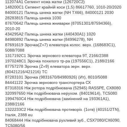
112074А1 Сегмент ножа жатки (126720С2)
148200С1 Сегмент крайній коси (1,5) 86617760, 1010-20/2020
84000121 Палець шнека жатки (NH TX66), 84000121 2030
28283815 Палець шнека 1030
87670642 Палець шнека жниварки (87051301/87594366),
2010-20
434295А2 Палець шнека жатки (440430А1) 1020
84980892 Палець шнека жатки (84996278), NH
87691619 Зірочка(Z=7) елеватора колос. верх. (168683С1),
5088/7088
1317192С1 Зірочка зернового елеватора 9Т, 2166/2388
1970248С1 Зірочка похилого тр-ра (197556С1), 2188/2166
87757278 Зірочка (Z=9) елеватора зерн. верх.
(80421216/421216) ТС
87283101 Зірочка (9831670/84980926) (Ит), 8010/5088
84441122 Зірочка зернового транспортера СХ
87318316 Ніж ротора подрібнювача (52945) RASSPE, CХ8080
320997650 Ніж подрібнювача нерухом. (84019614), ТС5080
1994760С4 Ніж подрібнювача (замінений на 193361А1),
2388/2166
1322233С2 Ніж подрібнювача противоріз. (1отв) (40151/2TN),
Італія, 2388 eu
84068444 Ніж подрібнювача рухливий зуб., CSX7080/CX6090,
TC5080/56