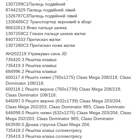
1307299С1Палець подвійний
87442329 Палець подвійний лівий
1326787С3Палець подвійний лівий
1330406С2 Транспортер зерновий в зборі
86632613 Вічко пальця шнека
1307259С2 Глазок пальця шнека жатки
84073333 Притискач жатки
1307280С3 Притискач ножа жатки
AH202219 Утримувач сина JD
735420.3 Решітка клавіші
735419.3 Решітка клавіші
684996.2 Решітка клавіші
600117.4 Решіто нижні (760х1275) Claas Mega 208/218; Claas
Dominator 108/118;
600118.1 Решіто верхнє (760х1739) Claas Mega 208/218;
Claas Dominator 108/118;
646097.0 Решіто верхнє (632х1739) Claas Mega 203/204;
Claas Mega 202/203; Claas Dominator 98S; Claas Dominato
646098.0 Решіто нижні (632х1275) Claas Mega 203/204; Claas
Mega 202/203; Claas Dominator 98S; Claas Dominator
663590.0 Дошка струсна Claas Mega 204;
735418.2 Решітка клаіші соломотрясу
735419.3 Решітка клаіші соломотрясу