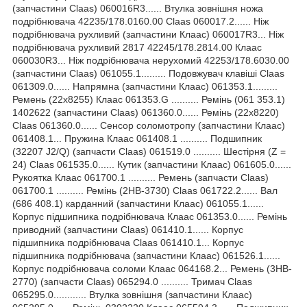
(запчастини Claas) 060016R3...... Втулка зовнішня ножа
подрібнювача 42235/178.0160.00 Claas 060017.2...... Ніж
подрібнювача рухливий (запчастини Клаас) 060017R3... Ніж
подрібнювача рухливий 2817 42245/178.2814.00 Клаас
060030R3... Ніж подрібнювача нерухомий 42253/178.6030.00
(запчастини Claas) 061055.1......... Подовжувач клавіші Claas
061309.0...... Напрямна (запчастини Клаас) 061353.1.........
Ремень (22x8255) Клаас 061353.G .......... Ремінь (061 353.1)
1402622 (запчастини Claas) 061360.0...... Ремінь (22х8220)
Claas 061360.0...... Сенсор соломотропу (запчастини Клаас)
061408.1... Пружина Клаас 061408.1 .......... Подшипник
(32207 J2/Q) (запчасти Claas) 061519.0 .......... Шестірня (Z =
24) Claas 061535.0...... Кутик (запчастини Клаас) 061605.0......
Рукоятка Клаас 061700.1 .......... Ремень (запчасти Claas)
061700.1 .......... Ремінь (2HB-3730) Claas 061722.2...... Вал
(686 408.1) карданний (запчастини Клаас) 061055.1......
Корпус підшипника подрібнювача Клаас 061353.0...... Ремінь
приводний (запчастини Claas) 061410.1...... Корпус
підшипника подрібнювача Claas 061410.1... Корпус
підшипника подрібнювача (запчастини Клаас) 061526.1......
Корпус подрібнювача соломи Клаас 064168.2... Ремень (3HB-
2770) (запчасти Claas) 065294.0 .......... Тримач Claas
065295.0............ Втулка зовнішня (запчастини Клаас)