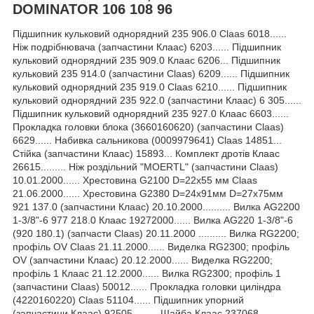
DOMINATOR 106 108 96
Підшипник кульковий однорядний 235 906.0 Claas 6018......
Ніж подрібнювача (запчастини Клаас) 6203...... Підшипник
кульковий однорядний 235 909.0 Клаас 6206... Підшипник
кульковий 235 914.0 (запчастини Claas) 6209...... Підшипник
кульковий однорядний 235 919.0 Claas 6210...... Підшипник
кульковий однорядний 235 922.0 (запчастини Клаас) 6 305......
Підшипник кульковий однорядний 235 927.0 Клаас 6603......
Прокладка головки блока (3660160620) (запчастини Claas)
6629...... Набивка сальникова (0009979641) Claas 14851...
Стійка (запчастини Клаас) 15893... Комплект дротів Клаас
26615......... Ніж роздільний "MOERTL" (запчастини Claas)
10.01.2000...... Хрестовина G2100 D=22x55 мм Claas
21.06.2000...... Хрестовина G2380 D=24х91мм D=27х75мм
921 137.0 (запчастини Клаас) 20.10.2000.......... Вилка AG2200
1-3/8"-6 977 218.0 Клаас 19272000...... Вилка AG220 1-3/8"-6
(920 180.1) (запчасти Claas) 20.11.2000 .......... Вилка RG2200;
профіль OV Claas 21.11.2000...... Виделка RG2300; профіль
OV (запчастини Клаас) 20.12.2000...... Виделка RG2200;
профіль 1 Клаас 21.12.2000...... Вилка RG2300; профіль 1
(запчастини Claas) 50012...... Прокладка головки циліндра
(4220160220) Claas 51104...... Підшипник упорний
(запчастини Клаас) 92505......... Шайба Клаас 237068 ..........