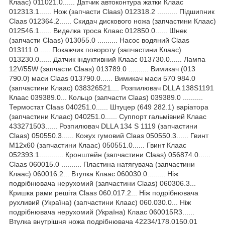
Клаас) 011021.0...... Датчик автоконтура жатки Клаас
012313.1...... Нож (запчасти Claas) 012318.2 .......... Підшипник
Claas 012364.2...... Скидач дискового ножа (запчастини Клаас)
012546.1...... Виделка троса Клаас 012850.0...... Шнек
(запчасти Claas) 013055.0 .......... Насос водяний Claas
013111.0...... Покажчик повороту (запчастини Клаас)
013230.0...... Датчик індуктивний Клаас 013730.0...... Лампа
12V/55W (запчасти Claas) 013789.0 .......... Вимикач (013
790.0) маси Claas 013790.0...... Вимикач маси 570 984.0
(запчастини Клаас) 038326521.... Розпилювач DLLA 138S1191
Клаас 039389.0... Кольцо (запчасти Claas) 039389.0 ..........
Термостат Claas 040251.0...... Штуцер (649 282.1) варіатора
(запчастини Клаас) 040251.0...... Суппорт гальмівний Клаас
433271503...... Розпилювач DLLA 134 S 1119 (запчастини
Claas) 050550.3...... Кожух гумовий Claas 050550.3...... Гвинт
M12х60 (запчастини Клаас) 050551.0...... Гвинт Клаас
052393.1............ Кронштейн (запчастини Claas) 056874.0......
Claas 060015.0 .......... Пластина натягувача (запчастини
Клаас) 060016.2... Втулка Клаас 060030.0......... Ніж
подрібнювача нерухомий (запчастини Claas) 060306.3...
Кришка рами решіта Claas 060.017.2... Ніж подрібнювача
рухливий (Україна) (запчастини Клаас) 060.030.0... Ніж
подрібнювача нерухомий (Україна) Клаас 060015R3......
Втулка внутрішня ножа подрібнювача 42234/178.0150.01