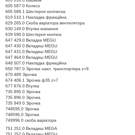
603 016.0 Башмак
605 587.0 Колесо
605 588.1 Шестерня коніческа
619 510.1 Накладка фрикційна
629 265.0 Скоба варіатора вентилятора
630 149.0 Втулка ковзання
639 590.0 Шестерня конічна
647 429.0 Вкладка MEGU
647 430 0 Вкладиш MEGU
647 431.0 Вкладиш MEGU
647 464.0 Вкладиш MEGU
648 507.0 Накладка фрикційна
650 787.0 Зірочка накл. транспортера z=9
670 489 Зірочка
674 406.1 Зірочка ф35 z=7
677 876.0 Втулка
735 895.0 Зірочка
735 896.0 Зірочка
735 949.0 Зірочка
748595,0 Зірочка
748596,0 Зірочка
749996.0 скоба варіатора
751 251.0 Вкладиш MEGA
751 252.0 Вкладиш MEGU