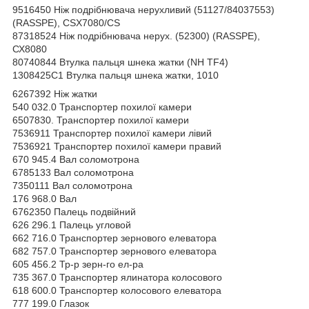
9516450 Ніж подрібнювача нерухливий (51127/84037553)
(RASSPE), CSX7080/CS
87318524 Ніж подрібнювача нерух. (52300) (RASSPE),
СХ8080
80740844 Втулка пальця шнека жатки (NH TF4)
1308425C1 Втулка пальця шнека жатки, 1010
6267392 Ніж жатки
540 032.0 Транспортер похилої камери
6507830. Транспортер похилої камери
7536911 Транспортер похилої камери лівий
7536921 Транспортер похилої камери правий
670 945.4 Вал соломотрона
6785133 Вал соломотрона
7350111 Вал соломотрона
176 968.0 Вал
6762350 Палець подвійний
626 296.1 Палець угловой
662 716.0 Транспортер зернового елеватора
682 757.0 Транспортер зернового елеватора
605 456.2 Тр-р зерн-го ел-ра
735 367.0 Транспортер ялинатора колосового
618 600.0 Транспортер колосового елеватора
777 199.0 Глазок