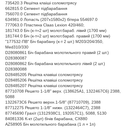
735420.3 Решітка клаіші соломотрясу
662815.0 Сегмент підбарабання
756070.0 Сегмент підбарабання
634981.0 Лопасть (207х1580х2) бітера 554697.0
777063.0 Пластина Claas Lexion 420/460;
181743.0 Біч (к-т=2 шт) молот.бараб. лівий (1700 мм)
181744.0 Біч (к-т=2 шт) молот.бараб. правий (1700 мм)
"177532-ПВ" Біч барабану (к-т 2 шт.) М203/204/350,
Med310/330
D28080861 Біч барабана молотильного правий (2 шт.)
D28380087
D28080862 Біч барабана молотильного лівий (2 шт.)
D28380088
D28485205 Решітка клавіші соломотрясу
D28485206 Решітка клавіші соломотрясу
D28485207 Решітка клавіші соломотрясу
87710708 Решето 1-1/8" верх. (138625A1, 1322467C6) 2388,
5088
1322673C6 Решето верхн.1-5/8" (87710709), 2388
87712275 Решето 1-1/8" нижн. (1322464C7), 2388
87745690 Грахіт (1312938C1, 192057C1), 5088, 5130
84081336 К-кт (2шт) бічів барабана, CX880
AZ58905 Біч молотильного барабана (1 л + 1п)