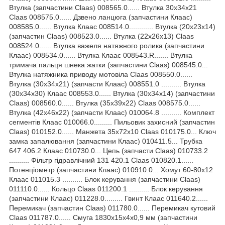
Втулка (запчастини Claas) 008565.0...... Втулка 30x34x21
Claas 008575.0...... Дзвено ланцюга (запчастини Клаас)
008585.0...... Втулка Клаас 008514.0............ Втулка (20х23х14)
(запчастин Claas) 008523.0...... Втулка (22х26х13) Claas
008524.0...... Втулка важеля натяжного ролика (запчастини
Клаас) 008534.0...... Втулка Клаас 008543.R....... Втулка
тримача пальця шнека жатки (запчастини Claas) 008545.0...
Втулка натяжника приводу мотовіла Claas 008550.0......
Втулка (30x34x21) (запчасти Клаас) 008551.0 .......... Втулка
(30x34x30) Клаас 008553.0...... Втулка (30х34х14) (запчастини
Claas) 008560.0...... Втулка (35x39x22) Claas 008575.0......
Втулка (42x46x22) (запчасти Клаас) 010064.8 .......... Комплект
сегментів Клаас 010066.0......... Пильовик захисний (запчастин
Claas) 010152.0...... Манжета 35х72х10 Claas 010175.0... Ключ
замка запалювання (запчастини Клаас) 010411.5... Трубка
647 406.2 Клаас 010730.0... Цепь (запчасти Claas) 010733.2
.......... Фільтр гідравлічний 131 420.1 Claas 010820.1......
Потенціометр (запчастини Клаас) 010910.0... Хомут 60-80х12
Клаас 011015.3 .......... Блок керування (запчастини Claas)
011110.0...... Кольцо Claas 011200.1 .......... Блок керування
(запчастини Клаас) 011228.0......... Гвинт Клаас 011640.2......
Перемикач (запчастин Claas) 011780.0...... Перемикач кутовий
Claas 011787.0...... Смуга 1830х15x4x0,9 мм (запчастини