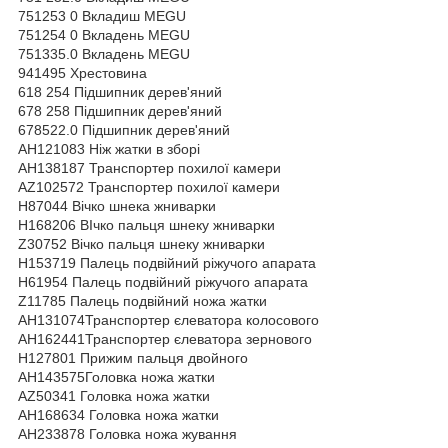
751253 0 Вкладиш MEGU
751254 0 Вкладень MEGU
751335.0 Вкладень MEGU
941495 Хрестовина
618 254 Підшипник дерев'яний
678 258 Підшипник дерев'яний
678522.0 Підшипник дерев'яний
АН121083 Ніж жатки в зборі
АН138187 Транспортер похилої камери
АZ102572 Транспортер похилої камери
Н87044 Вічко шнека жниварки
Н168206 ВІчко пальця шнеку жниварки
Z30752 Вічко пальця шнеку жниварки
Н153719 Палець подвійний ріжучого апарата
Н61954 Палець подвійний ріжучого апарата
Z11785 Палець подвійний ножа жатки
АН131074Транспортер єлеватора колосового
АН162441Транспортер єлеватора зернового
Н127801 Прижим пальця двойного
АН143575Головка ножа жатки
АZ50341 Головка ножа жатки
АН168634 Головка ножа жатки
АН233878 Головка ножа жування