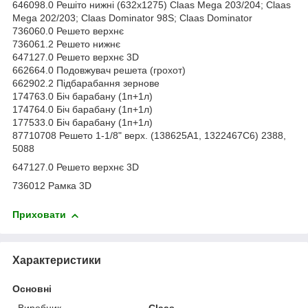
646098.0 Решіто нижні (632х1275) Claas Mega 203/204; Claas
Mega 202/203; Claas Dominator 98S; Claas Dominator
736060.0 Решето верхнє
736061.2 Решето нижнє
647127.0 Решето верхнє 3D
662664.0 Подовжувач решета (грохот)
662902.2 Підбарабання зернове
174763.0 Біч барабану (1п+1л)
174764.0 Біч барабану (1п+1л)
177533.0 Біч барабану (1п+1л)
87710708 Решето 1-1/8" верх. (138625A1, 1322467C6) 2388,
5088
647127.0 Решето верхнє 3D
736012 Рамка 3D
Приховати
Характеристики
Основні
Виробник
Claas