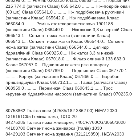
065295.0...... Ремінь 0302220 Клаас 065594.3...... Подшипник
215 774.0 (запчасти Claas) 065.642.0 .......... Ніж-подрібнювач
(60 шт.) Claas 065641.0 .......... Ніж подрібнювача рухливий
(запчастини Клаас) 065642.0... Ніж подрібнювача Клаас
066034.0......... Ремінь статеворозкислювача 1901188
(запчастини Claas) 066440.0...... Ніж жатки 3,3 м верхній Claas
066543.1... Сегмент ножа жатки (запчастини Клаас)
066543.1... Сегмент ножа жатки Клаас 066544.0... Сегмент
ножа жатки (запчастини Claas) 066544.0... Циліндр
гідравлічний Claas 066925.0.... Ніж жатки 3,3 м нижній
(запчастини Клаас) 067018.0...... Фільтр оливний 133 633.0
Клаас 067057.0... Підшипник важеля різа.аппарату
(запчастини Claas) 067769.0...... Подшипник Claas 067770.1
.......... Корпус (запчастини Клаас) 067866.0...... Барабан-
пришвидшувач Клаас 068712.1......... Гайка (запчасти Claas)
068959.0 .......... Перемикач Claas 069643.1....... Трос
керування гідравлічним насосом (запчастини Клаас) 070235.0
80753862 Голівка коси (42585/182.3862.00) H/E/V 2030
1316161С95 Голівка нлжа, 1010-20
84275285 Голівка ножа жниварки, 740CF/760CG/3050/3020
44103700 Сегмент ножа жниварки (Італія) 1030
84429103 Сегмент ножа жування (321219850), H/E/V/2030