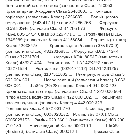
Болт з потайною головкою (запчастини Claas) 750053......
Кран запірний 3-ходовий Claas 2646869...... Полишків
варіатора (запчастини Клаас) 3266685...... Вал кінцевого
передавання (643 417.1) Клаас 37 286 766...... Форсунка
KDAL80S46 (запчасти Claas) 37 286 873 .......... Форсунка
KDAL 80S 14/14 Claas 38 326 471 .......... Розпилювач DLLA
134S999 (запчастини Клаас) 41158034...... Поршень (п +пал)
Клаас 42038475......... Кришка задня г/насоса (075 970.0)
(запчастини Claas) 432231688...... Форсунка KDAL 74S44
Claas 432231704 .......... Форсунка KDAL80S47 (запчастини
Клаас) 433271404... Розпилювач DLLA 142S792 Клаас
433271534...... Розпилювач (0020174112) DLLA142S1257
(запчастини Claas) 1197311032...... Реле регулятора Claas 3
602 004 601 .......... Насос водяний (запчастини Клаас) 3 662
006 001...... Шайба (20x28) опорна Клаас 4 042 000 423......
Крильчатка вентилятора (запчастини Claas) 4 222 000 504......
*Р/до насоса водяного Claas 4 422 000 102...... Подшипник
насоса водяного (запчасти Клаас) 4 442 000 323 ..........
Подшипник Клаас 4 572 001 770 .......... Насос водяний
(запчастини Claas) 6005028152... Ремінь 755 070.1 Claas
6005028153... Ремінь 629 366.1 (запчастини Клаас) 403 200
710 180...... Насос водяной Клаас 000010.1 .......... Шайба
(45x55x3) (запчасти Claas) 000012.1 .......... Прижим Claas