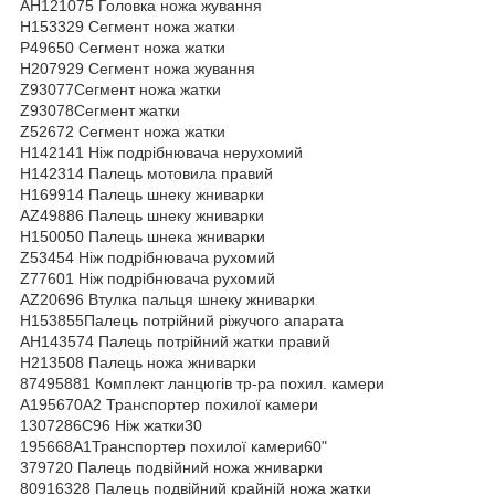
АН121075 Головка ножа жування
Н153329 Сегмент ножа жатки
P49650 Сегмент ножа жатки
Н207929 Сегмент ножа жування
Z93077Сегмент ножа жатки
Z93078Сегмент жатки
Z52672 Сегмент ножа жатки
Н142141 Ніж подрібнювача нерухомий
Н142314 Палець мотовила правий
Н169914 Палець шнеку жниварки
AZ49886 Палець шнеку жниварки
H150050 Палець шнека жниварки
Z53454 Ніж подрібнювача рухомий
Z77601 Ніж подрібнювача рухомий
АZ20696 Втулка пальця шнеку жниварки
Н153855Палець потрійний ріжучого апарата
АН143574 Палець потрійний жатки правий
Н213508 Палець ножа жниварки
87495881 Комплект ланцюгів тр-ра похил. камери
А195670А2 Транспортер похилої камери
1307286С96 Ніж жатки30
195668А1Транспортер похилої камери60"
379720 Палець подвійний ножа жниварки
80916328 Палець подвійний крайній ножа жатки