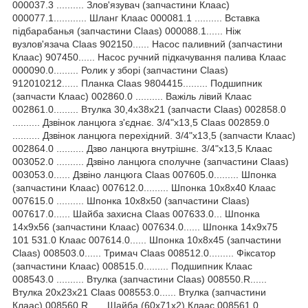
000037.3 .......... Злов'язувач (запчастини Клаас)
000077.1............ Шланг Клаас 000081.1 .......... Вставка
підбарабанья (запчастини Claas) 000088.1...... Ніж
вузлов'язача Claas 902150...... Насос паливний (запчастини
Клаас) 907450...... Насос ручний підкачування палива Клаас
000090.0......... Ролик у зборі (запчастини Claas)
912010212...... Планка Claas 9804415......... Подшипник
(запчасти Клаас) 002860.0 .......... Важіль лівий Клаас
002861.0......... Втулка 30,4х38х21 (запчасти Claas) 002858.0
.......... Дзвінок ланцюга з'єднає. 3/4"x13,5 Claas 002859.0
.......... Дзвінок ланцюга перехідний. 3/4"x13,5 (запчасти Клаас)
002864.0 .......... Дзво ланцюга внутрішнє. 3/4"x13,5 Клаас
003052.0 .......... Дзвіно ланцюга сполучне (запчастини Claas)
003053.0...... Дзвіно ланцюга Claas 007605.0......... Шпонка
(запчастини Клаас) 007612.0......... Шпонка 10x8x40 Клаас
007615.0 .......... Шпонка 10x8x50 (запчастини Claas)
007617.0...... Шайба захисна Claas 007633.0... Шпонка
14x9x56 (запчастини Клаас) 007634.0...... Шпонка 14x9x75
101 531.0 Клаас 007614.0...... Шпонка 10x8x45 (запчастини
Claas) 008503.0...... Тримач Claas 008512.0......... Фіксатор
(запчастини Клаас) 008515.0......... Подшипник Клаас
008543.0 .......... Втулка (запчастини Claas) 008550.R......
Втулка 20x23x21 Claas 008553.0...... Втулка (запчастини
Клаас) 008560.R...... Шайба (60x71x2) Клаас 008561.0 ..........