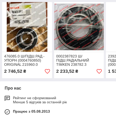
476085.0 Ш/ПІДШ.РАД.-
0002387823 Ш/
2392
УПОРН (0004760850)
ПІДШ.РАДІАЛЬНИЙ
ПІД
ORIGINAL 215960.0
TIMKEN 238782.3
(000
2 746,52
2 233,52
1 5
₴
₴
Про нас
Рейтинг не сформований
Менше 5 відгуків за останній рік
Працює з 05.08.2013