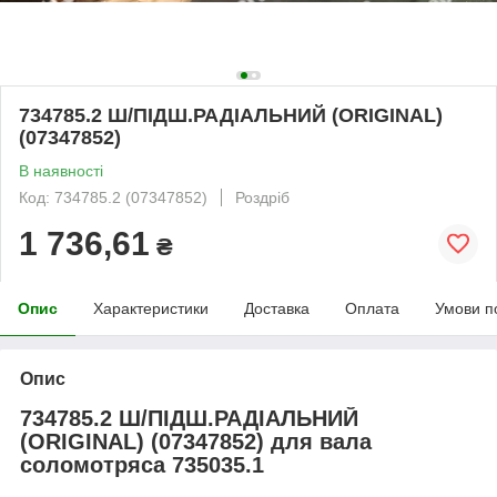
734785.2 Ш/ПІДШ.РАДІАЛЬНИЙ (ORIGINAL)
(07347852)
В наявності
Код: 734785.2 (07347852)
Роздріб
1 736,61
₴
Опис
Характеристики
Доставка
Оплата
Умови п
Опис
734785.2 Ш/ПІДШ.РАДІАЛЬНИЙ
(ORIGINAL) (07347852) для вала
соломотряса 735035.1