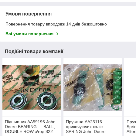
Умови повернення
Повернення товару впродовж 14 днів безкоштовно
Всі умови повернення
Подібні товари компанії
Підшипник AA59196 John
Пружина AA23116
Пруж
Deere BEARING — BALL,
прикочуючих коліс
Sprin
DOUBLE ROW з/год 822-
SPRING John Deere
Alte