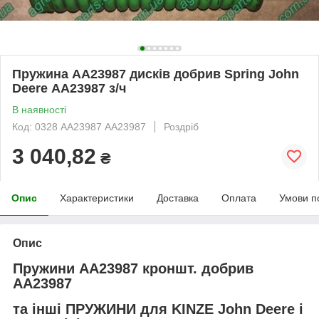
Пружина AA23987 дисків добрив Spring John
Deere АА23987 з/ч
В наявності
Код: 0328 AA23987 АА23987
Роздріб
3 040,82
₴
Опис
Характеристики
Доставка
Оплата
Умови п
Опис
Пружини AA23987 кроншт. добрив
АА23987
та інші ПРУЖИНИ для KINZE John Deere і