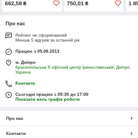
232C для сіток 5204KRP50
АА23116 з.ч. ga2054
662,59
750,01
1 8
₴
₴
аа59196
Про нас
Рейтинг не сформований
Менше 5 відгуків за останній рік
Працює з 05.08.2013
м. Дніпро
Краснопільська 9 офісний центр Іринославський, Дніпро,
Україна
Контакти
Сьогодні працює з 09:30 до 17:00
Показати весь графік роботи
Про нас
Контакти