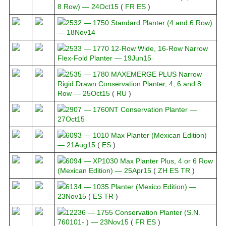
8 Row) ― 24Oct15
(
FR
ES
)
2532 ― 1750 Standard Planter (4 and 6 Row)
― 18Nov14
2533 ― 1770 12-Row Wide, 16-Row Narrow
Flex-Fold Planter ― 19Jun15
2535 ― 1780 MAXEMERGE PLUS Narrow
Rigid Drawn Conservation Planter, 4, 6 and 8
Row ― 25Oct15
(
RU
)
2907 ― 1760NT Conservation Planter ―
27Oct15
6093 ― 1010 Max Planter (Mexican Edition)
― 21Aug15
(
ES
)
6094 ― XP1030 Max Planter Plus, 4 or 6 Row
(Mexican Edition) ― 25Apr15
(
ZH
ES
TR
)
6134 ― 1035 Planter (Mexico Edition) ―
23Nov15
(
ES
TR
)
12236 ― 1755 Conservation Planter (S.N.
760101- ) ― 23Nov15
(
FR
ES
)