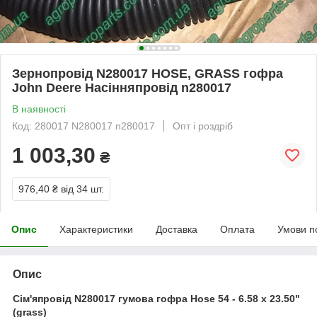
Зернопровід N280017 HOSE, GRASS гофра
John Deere Насінняпровід n280017
В наявності
Код: 280017 N280017 n280017
Опт і роздріб
1 003,30
₴
976,40 ₴
від 34 шт.
Опис
Характеристики
Доставка
Оплата
Умови п
Опис
Сім'япровід
N280017
гумова гофра
Hose 54 - 6.58 x 23.50"
(grass)