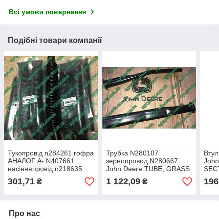
Всі умови повернення
Подібні товари компанії
Тукопровід n284261 гофра
Трубка N280107
Втул
АНАЛОГ A- N407661
зернопровод N280667
John
насінняпровід n218635
John Deere TUBE, GRASS
SEC
Hose
SEED сем'япровід
301,71
1 122,09
196
₴
₴
n280107
Про нас