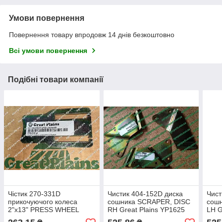
Умови повернення
Повернення товару впродовж 14 днів безкоштовно
Всі умови повернення
Подібні товари компанії
Чістик 270-331D
Чистик 404-152D диска
Чист
прикочуючого колеса
сошника SCRAPER, DISC
сош
2"х13" PRESS WHEEL
RH Great Plains YP1625
LH G
SCRAPER чистік 270-331
PD8070 404-152d
404-