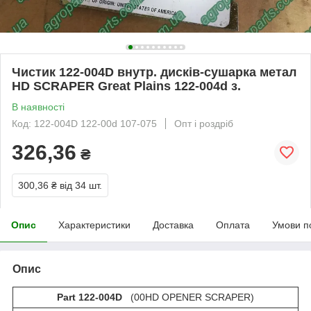
Чистик 122-004D внутр. дисків-сушарка метал
HD SCRAPER Great Plains 122-004d з.
В наявності
Код: 122-004D 122-00d 107-075
Опт і роздріб
326,36
₴
300,36 ₴
від 34 шт.
Опис
Характеристики
Доставка
Оплата
Умови п
Опис
Part 122-004D
(00HD OPENER SCRAPER)