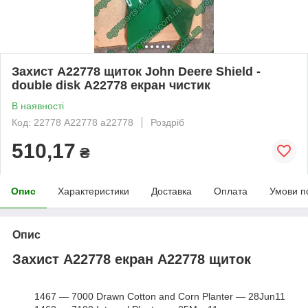
Захист A22778 щиток John Deere Shield -
double disk А22778 екран чистик
В наявності
Код: 22778 A22778 а22778
Роздріб
510,17
₴
Опис
Характеристики
Доставка
Оплата
Умови п
Опис
Захист A22778 екран А22778 щиток
1467 ― 7000 Drawn Cotton and Corn Planter ― 28Jun11