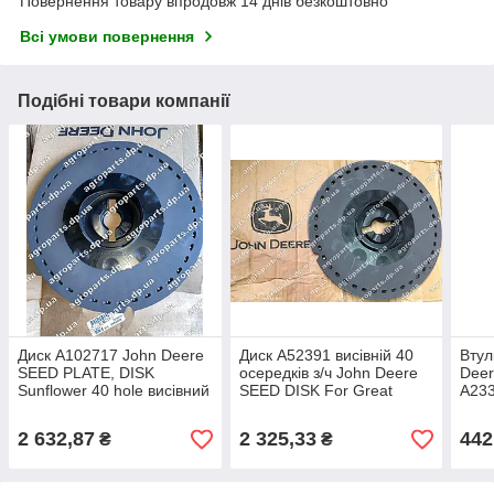
Повернення товару впродовж 14 днів безкоштовно
Всі умови повернення
Подібні товари компанії
Диск A102717 John Deere
Диск A52391 висівній 40
Втул
SEED PLATE, DISK
осередків з/ч John Deere
Dee
Sunflower 40 hole висівний
SEED DISK For Great
A233
А102717
Maize А52391
Джон
2 632,87
2 325,33
442
₴
₴