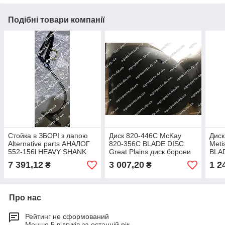
Подібні товари компанії
Стойка в ЗБОРІ з лапою
Диск 820-446C McKay
Диск
Alternative parts АНАЛОГ
820-356C BLADE DISC
Meti
552-156l HEAVY SHANK
Great Plains диск борони
BLAD
MIN DRFT ASSY
820-356С
W/B
7 391,12
3 007,20
1 2
₴
₴
кронштейн
сошн
Про нас
Рейтинг не сформований
Менше 5 відгуків за останній рік