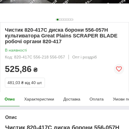
Чистик 820-417C диска борони 556-057H
культиватора Great Plains SCRAPER BLADE
робочі органи 820-417
В наявності
Код: 820-417С 556-218 556-057
Опт і роздріб
525,86
₴
481,03 ₴
від 40 шт.
Опис
Характеристики
Доставка
Оплата
Умови п
Опис
Чистик 820-417C диска борони 556-057H