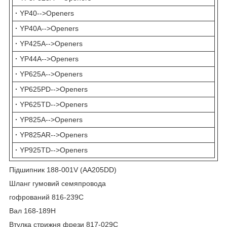
·
YP40-->Openers
·
YP40A-->Openers
·
YP425A-->Openers
·
YP44A-->Openers
·
YP625A-->Openers
·
YP625PD-->Openers
·
YP625TD-->Openers
·
YP825A-->Openers
·
YP825AR-->Openers
·
YP925TD-->Openers
Підшипник 188-001V (AA205DD)
Шланг гумовий семяпровода
гофрований 816-239C
Вал 168-189H
Втулка стрижня фрези 817-029C