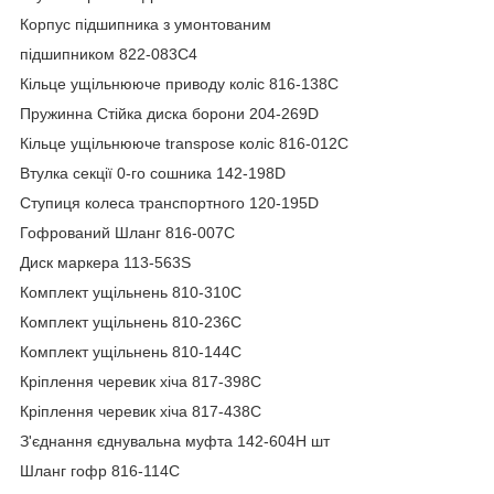
Корпус підшипника з умонтованим
підшипником 822-083C4
Кільце ущільнююче приводу коліс 816-138C
Пружинна Стійка диска борони 204-269D
Кільце ущільнююче transpose коліс 816-012C
Втулка секції 0-го сошника 142-198D
Ступиця колеса транспортного 120-195D
Гофрований Шланг 816-007C
Диск маркера 113-563S
Комплект ущільнень 810-310C
Комплект ущільнень 810-236C
Комплект ущільнень 810-144C
Кріплення черевик хіча 817-398C
Кріплення черевик хіча 817-438C
З'єднання єднувальна муфта 142-604H шт
Шланг гофр 816-114C