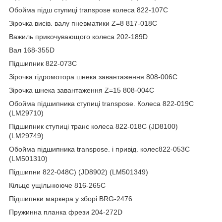
Обойма підш ступиці transpose колеса 822-107C
Зірочка висів. валу пневматики Z=8 817-018C
Важиль прикочувающого колеса 202-189D
Вал 168-355D
Підшипник 822-073C
Зірочка гідромотора шнека завантаження 808-006C
Зірочка шнека завантаження Z=15 808-004C
Обойма підшипника ступиці transpose. Колеса 822-019C
(LM29710)
Підшипник ступиці транс колеса 822-018C (JD8100)
(LM29749)
Обойма підшипника transpose. і привід. колес822-053C
(LM501310)
Підшипни 822-048C) (JD8902) (LM501349)
Кільце ущільнююче 816-265C
Підшипнки маркера у зборі BRG-2476
Пружинна планка фрези 204-272D