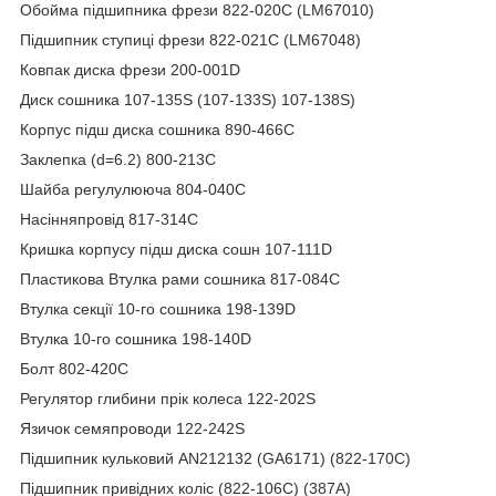
Обойма підшипника фрези 822-020C (LM67010)
Підшипник ступиці фрези 822-021C (LM67048)
Ковпак диска фрези 200-001D
Диск сошника 107-135S (107-133S) 107-138S)
Корпус підш диска сошника 890-466C
Заклепка (d=6.2) 800-213C
Шайба регулулююча 804-040C
Насінняпровід 817-314C
Кришка корпусу підш диска сошн 107-111D
Пластикова Втулка рами сошника 817-084C
Втулка секції 10-го сошника 198-139D
Втулка 10-го сошника 198-140D
Болт 802-420C
Регулятор глибини прік колеса 122-202S
Язичок семяпроводи 122-242S
Підшипник кульковий AN212132 (GA6171) (822-170C)
Підшипник привідних коліс (822-106C) (387A)