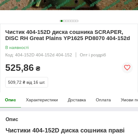
Чистик 404-152D диска сошника SCRAPER,
DISC RH Great Plains YP1625 PD8070 404-152d
В наявності
Код: 404-152D 404-152d 404-152
Опт і роздріб
525,86
₴
509,72 ₴
від 16 шт.
Опис
Характеристики
Доставка
Оплата
Умови п
Опис
Чистики 404-152D диска сошника праві