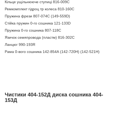
Кільце ущільнююче ступиці 816-009C
Ремкомплект гідроц тр колеса 810-160C
Пружина фрези 807-074С (149-559D)
Стійка пружин 0-го сошника 121-133D
Пружина 0-го сошника 807-118С
Язичок семяпровода (пластм) 816-302C
Ланцюг 990-193R
Рама 0-вого сошника 142-854А (142-720H) (142-521Н)
Чистики 404-152Д диска сошника 404-
153Д