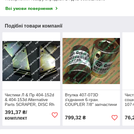
Всі умови повернення
Подібні товари компанії
Чистики Л & Пр 404-152d
Втулка 407-073D
Чист
& 404-153d Alternative
з'єднання 6-гран.
сош
Parts SCRAPER, DISC Rh
COUPLER 7/8" запчастини
107-
& Lh
Great Plains YP1625 417-
Alte
391,37
₴/
531D PD8070 402-653D
SCR
799,32
76,
₴
комплект