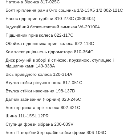
Натяжна Зірочка 817-025C
Болт кріплення рами 0-го сошника 1/2-13X5 1/2 802-121C
Насос гідр прив турбіни 810-273C (0900404)
Індукційний безконтактний вимикач VA-291004
Підшипник прив колеса 822-117C
Обойма підшипника прив. колеса 822-118C
Комплект ущільнень гідромотора 810-364C
Диск ріжучий в зборі зі стійкою, пружиною, ступицею і
підшипниками 149-938A
Вісь привідного колеса 120-314A
Втулка стійки ріжучого ножа 817-051C
Втулка стійки накочення 198-137D
Датчик забивання (чорний) 823-246C
Болт кр ричага прік колеса 802-421C
Шина 11L-15SL 12PR
Ступиця фрези зібрана 200-039V
Болт П-подібний кр крабів стійки фрези 806-106C