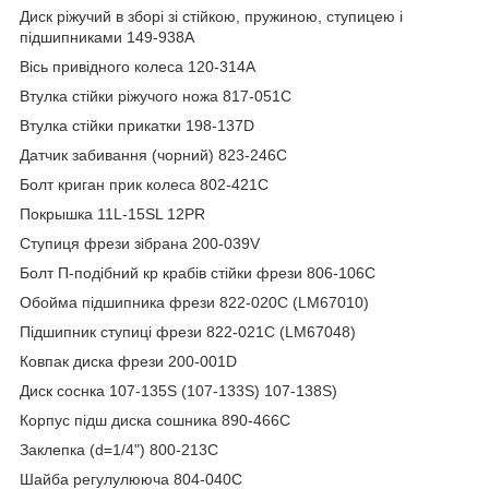
Диск ріжучий в зборі зі стійкою, пружиною, ступицею і
підшипниками 149-938A
Вісь привідного колеса 120-314A
Втулка стійки ріжучого ножа 817-051C
Втулка стійки прикатки 198-137D
Датчик забивання (чорний) 823-246C
Болт криган прик колеса 802-421C
Покрышка 11L-15SL 12PR
Ступиця фрези зібрана 200-039V
Болт П-подібний кр крабів стійки фрези 806-106C
Обойма підшипника фрези 822-020C (LM67010)
Підшипник ступиці фрези 822-021C (LM67048)
Ковпак диска фрези 200-001D
Диск соснка 107-135S (107-133S) 107-138S)
Корпус підш диска сошника 890-466C
Заклепка (d=1/4") 800-213C
Шайба регулулююча 804-040C