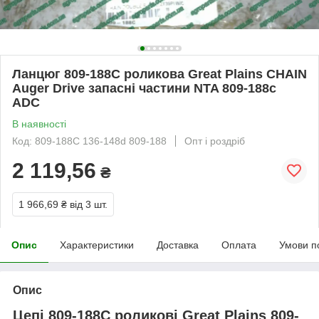
Ланцюг 809-188С роликова Great Plains CHAIN
Auger Drive запасні частини NTA 809-188с
ADC
В наявності
Код: 809-188С 136-148d 809-188
Опт і роздріб
2 119,56
₴
1 966,69 ₴
від 3 шт.
Опис
Характеристики
Доставка
Оплата
Умови п
Опис
Цепі 809-188C роликові Great Plains 809-