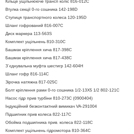
Кільце ущільнююче трансп коліс 816-012C
Втулка секції 0-го сошника 142-198D
Ступиця транспортного колеса 120-195D
Шланг гофрований 816-007C
Диск маркера 113-563S
Комплект ущільнень 810-310C
Башмак кріплення хича 817-398C
Башмак кріплення хича 817-438C
З`єднувальна муфта шестигр 142-604H
Шланг гофр 816-114C
Зірочка натяжна 817-025C
Болт кріплення рами 0-го сошника 1/2-13X5 1/2 802-121C
Насос гідр прив турбіни 810-273C (0900404)
Індукційний безконтактний вимикач VA-291004
Підшипник прив колеса 822-117C
Обойма подшипника прив. колеса 822-118C
Комплект ущільнень гідромотора 810-364C