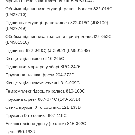
Зірочка шнека завантаження Z=15 808-004C
Обойма підшипника ступиці трансп. Колеса 822-019C
(LM29710)
Підшипник ступиці транс колеса 822-018C (JD8100)
(LM29749)
Обойма підшипника трансп. и привід. колес822-053C
(LM501310)
Підшипни 822-048C) (JD8902) (LM501349)
Кільце ущільнююче 816-265C
Підшипнки маркера у зборі BRG-2476
Пружинна планка фрези 204-272D
Кільце ущільнююче ступиці 816-009C
Ремкомплект гідроц тр колеса 810-160C
Пружина фрези 807-074С (149-559D)
Стійка пружин 0-го сошника 121-133D
Пружина 0-го соника 807-118С
Язичок насіння дроту (пластм) 816-302C
Цепь 990-193R