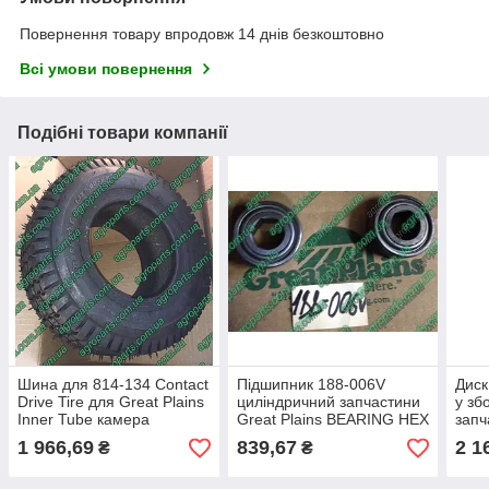
Повернення товару впродовж 14 днів безкоштовно
Всі умови повернення
Подібні товари компанії
Шина для 814-134 Contact
Підшипник 188-006V
Диск
Drive Tire для Great Plains
циліндричний запчастини
у зб
Inner Tube камера
Great Plains BEARING HEX
запч
контактного колеса
BORE 188-006
4mm 
1 966,69
839,67
2 1
₴
₴
121