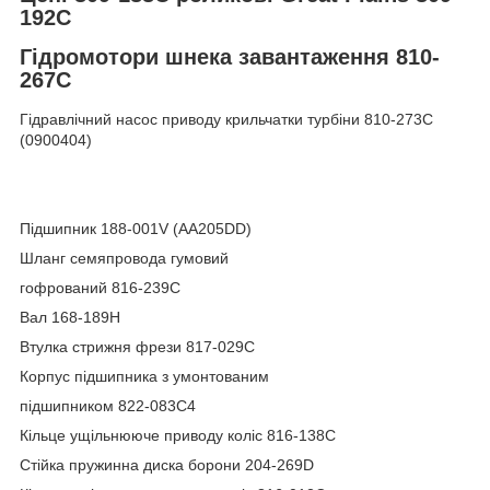
192C
Гідромотори шнека завантаження 810-
267C
Гідравлічний насос приводу крильчатки турбіни 810-273C
(0900404)
Підшипник 188-001V (AA205DD)
Шланг семяпровода гумовий
гофрований 816-239C
Вал 168-189H
Втулка стрижня фрези 817-029C
Корпус підшипника з умонтованим
підшипником 822-083C4
Кільце ущільнююче приводу коліс 816-138C
Стійка пружинна диска борони 204-269D