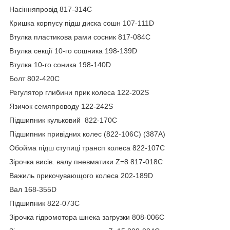
Насінняпровід 817-314C
Кришка корпусу підш диска сошн 107-111D
Втулка пластикова рами сосник 817-084C
Втулка секції 10-го сошника 198-139D
Втулка 10-го соника 198-140D
Болт 802-420C
Регулятор глибини прик колеса 122-202S
Язичок семяпроводу 122-242S
Підшипник кульковий 822-170C
Підшипник привідних колес (822-106C) (387A)
Обойма підш ступиці трансп колеса 822-107C
Зірочка висів. валу пневматики Z=8 817-018C
Важиль прикочувающого колеса 202-189D
Вал 168-355D
Підшипник 822-073C
Зірочка гідромотора шнека загрузки 808-006C