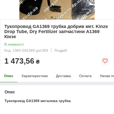
Тукопровод GA1369 трубка добрив мет. Kinze
Drop Tube, Dry Fertilizer запчастини А1369
Кінзе
В наявності
Код: 1369 GA1369 ga1369
Роздріб
1 473,56
₴
Опис
Характеристики
Доставка
Оплата
Умови п
Опис
Тукопровід GA1369 металева трубка