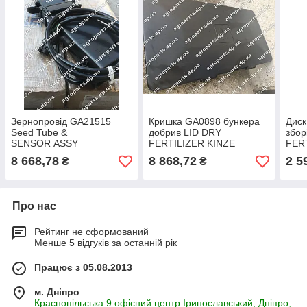
Зернопровід GA21515
Кришка GA0898 бункера
Диск
Seed Tube &
добрив LID DRY
збор
SENSOR ASSY
FERTILIZER KINZE
FER
G10745401 Kinze A21515
запчастини ga0898
GA03
8 668,78
8 868,72
2 5
₴
₴
трубка в зборі с сенсором
Про нас
Рейтинг не сформований
Менше 5 відгуків за останній рік
Працює з 05.08.2013
м. Дніпро
Краснопільська 9 офісний центр Іринославський, Дніпро,