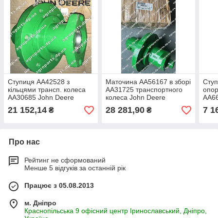
Ступиця AA42528 з
Маточина AA56167 в зборі
Сту
кільцями трансп. колеса
AA31725 транспортного
опор
AA30685 John Deere
колеса John Deere
AA66
АА42528 WHEEL HUB &
АА56167 WHEEL HUB
WHE
21 152,14
28 281,90
7 1
₴
₴
CUP ASSY АА30685
ASSY ступиця АА31725
D10
Про нас
Рейтинг не сформований
Менше 5 відгуків за останній рік
Працює з 05.08.2013
м. Дніпро
Краснопільська 9 офісний центр Іринославський, Дніпро,