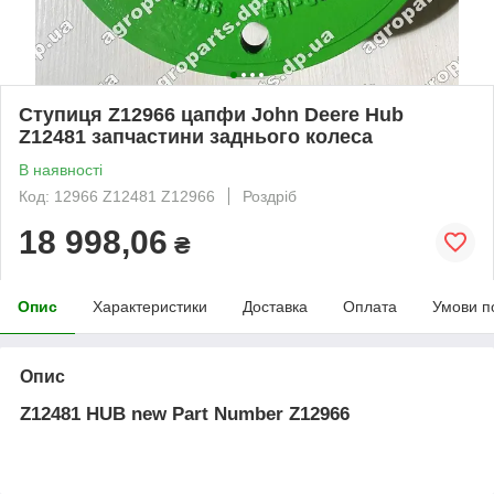
Ступиця Z12966 цапфи John Deere Hub
Z12481 запчастини заднього колеса
В наявності
Код: 12966 Z12481 Z12966
Роздріб
18 998,06
₴
Опис
Характеристики
Доставка
Оплата
Умови п
Опис
Z12481
HUB new
Part Number Z12966