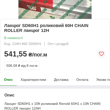
Ланцюг SD60H1 роликовий 60H CHAIN
ROLLER ланцюг 12H
В наявності
Код: 12AH #60 SD60H1
Опт і роздріб
541,55
₴/пог.м
506,58 ₴
від 8 пог.м
Опис
Характеристики
Доставка
Оплата
Умови п
Опис
Ланцюг SD60H1 x 10ft роликовий Renold 60H1 x 10ft CHAIN
ROLLER ланцюг 12AH