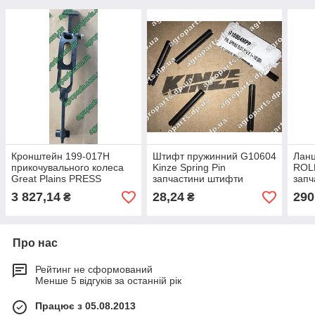
Кронштейн 199-017H
Штифт пружинний G10604
Ланц
прикочувального колеса
Kinze Spring Pin
ROL
Great Plains PRESS
запчастини штифти
зап
WHEEL ARM 199-020H GP
34Н286 розрізні g10604
ланц
3 827,14
28,24
290
₴
₴
запчастини 199-022H
Про нас
Рейтинг не сформований
Менше 5 відгуків за останній рік
Працює з 05.08.2013