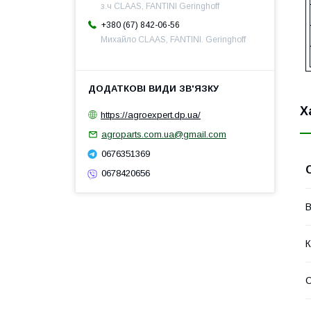
з.ч CLAAS, FANTINI Geringhoff
+380 (67) 842-06-56
Михайло CLAAS, FANTINI. Geringhoff
Х
https://agroexpert.dp.ua/
agroparts.com.ua@gmail.com
0676351369
0678420656
В
К