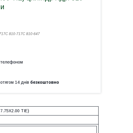
ти
717C 810-717С 810-647
а телефоном
ротягом 14 днів
безкоштовно
.75X2.00 TIE)