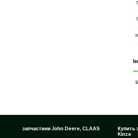
Т
Т
К
І
Ц
запчастини John Deere, CLAAS
Купить 
Kinze