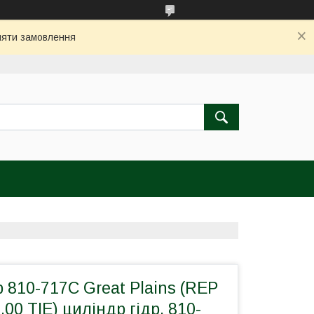
бляти замовлення
 810-717C Great Plains (REP
00 TIE) циліндр гідр. 810-