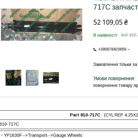
717С запчас
52 109,05 ₴
В наявності
Код:
810-
+380678420656
Замовлення тільки з
повернення товару п
Part 810-717C
(CYL REP 4.25X27
810-717С
·
YP1630F-->Transport-->Gauge Wheels