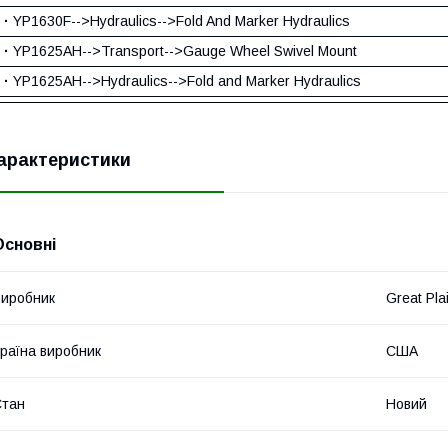
·
YP1630F-->Hydraulics-->Fold And Marker Hydraulics
·
YP1625AH-->Transport-->Gauge Wheel Swivel Mount
·
YP1625AH-->Hydraulics-->Fold and Marker Hydraulics
арактеристики
Основні
иробник
Great Pla
раїна виробник
США
Стан
Новий