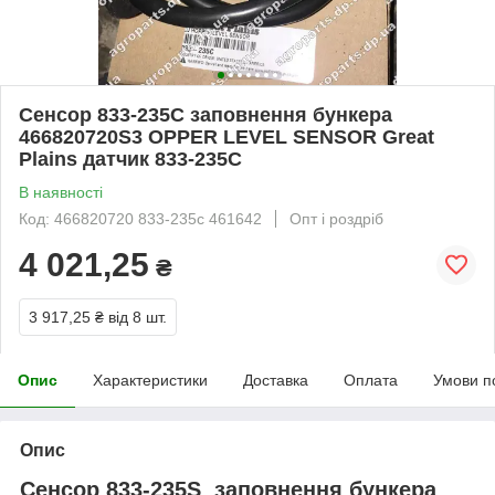
Сенсор 833-235C заповнення бункера
466820720S3 OPPER LEVEL SENSOR Great
Plains датчик 833-235С
В наявності
Код: 466820720 833-235с 461642
Опт і роздріб
4 021,25
₴
3 917,25 ₴
від 8 шт.
Опис
Характеристики
Доставка
Оплата
Умови п
Опис
Сенсор 833-235S заповнення бункера