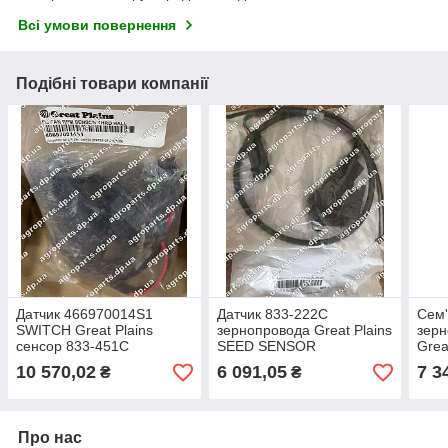
Всі умови повернення
Подібні товари компанії
Датчик 466970014S1
Датчик 833-222C
Сем'
SWITCH Great Plains
зернопровода Great Plains
зерн
сенсор 833-451С
SEED SENSOR
Grea
452440891F сенсор
SEN
10 570,02
6 091,05
7 3
₴
₴
300157
Про нас