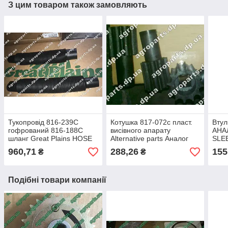
З цим товаром також замовляють
Тукопровід 816-239C
Котушка 817-072c пласт.
Втул
гофрований 816-188С
висівного апарату
АНАЛ
шланг Great Plains HOSE
Alternative parts Аналог
SLEE
гофра 816-239C
890-190c з.ч 817-072С
втул
960,71
288,26
155
₴
₴
запч
Подібні товари компанії