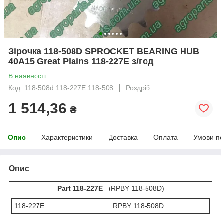
Зірочка 118-508D SPROCKET BEARING HUB
40A15 Great Plains 118-227Е з/год
В наявності
Код: 118-508d 118-227E 118-508
Роздріб
1 514,36
₴
Опис
Характеристики
Доставка
Оплата
Умови п
Опис
Part 118-227E
(RPBY 118-508D)
118-227Е
RPBY 118-508D