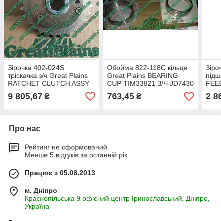
Зірочка 402-024S
Обойма 822-118C кільце
Зіро
тріскачка з/ч Great Plains
Great Plains BEARING
під
RATCHET CLUTCH ASSY
CUP TIM33821 З/Ч JD7430
FEE
z28 YP PD8070 муфта
Grea
9 805,67
763,45
2 8
₴
₴
402-024s
вала
Про нас
Рейтинг не сформований
Менше 5 відгуків за останній рік
Працює з 05.08.2013
м. Дніпро
Краснопільська 9 офісний центр Іринославський, Дніпро,
Україна