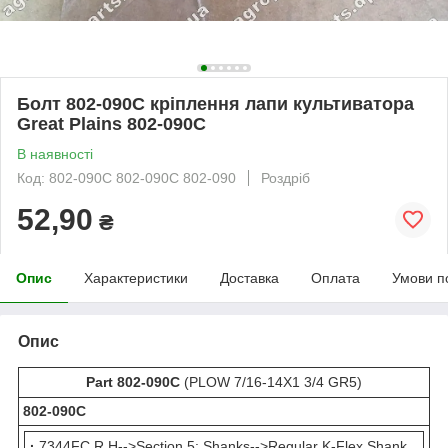
Болт 802-090C кріплення лапи культиватора
Great Plains 802-090С
В наявності
Код: 802-090C 802-090С 802-090
Роздріб
52,90
₴
Опис
Характеристики
Доставка
Оплата
Умови п
Опис
Part 802-090C
(PLOW 7/16-14X1 3/4 GR5)
802-090С
·
7344FC R H-->Section 5: Shanks-->Regular K-Flex Shank