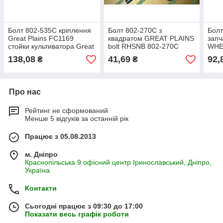
Болт 802-535C кріплення
Болт 802-270C з
Болт
Great Plains FC1169
квадратом GREAT PLAINS
запч
стойки культиватора Great
bolt RHSNB 802-270С
WHE
Plains 802-535С
138,08
41,69
92,
₴
₴
Про нас
Рейтинг не сформований
Менше 5 відгуків за останній рік
Працює з 05.08.2013
м. Дніпро
Краснопільська 9 офісний центр Іринославський, Дніпро,
Україна
Контакти
Сьогодні працює з 09:30 до 17:00
Показати весь графік роботи