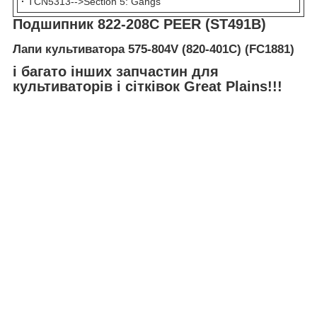
·
TCN5313-->Section 5: Gangs
Подшипник 822-208С PEER (ST491B)
Лапи культиватора 575-804V (820-401C) (FC1881)
і багато інших запчастин для
культиваторів і сітківок Great Plains
!!!