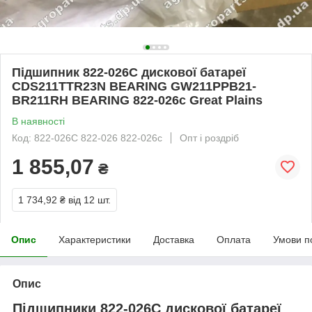
Підшипник 822-026C дискової батареї
CDS211TTR23N BEARING GW211PPB21-
BR211RH BEARING 822-026с Great Plains
В наявності
Код: 822-026C 822-026 822-026с
Опт і роздріб
1 855,07
₴
1 734,92 ₴
від 12 шт.
Опис
Характеристики
Доставка
Оплата
Умови п
Опис
Підшипники 822-026C дискової батареї