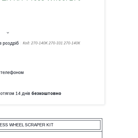
в роздріб
Код:
270-140K 270-331 270-140К
а телефоном
ротягом 14 днів
безкоштовно
RESS WHEEL SCRAPER KIT