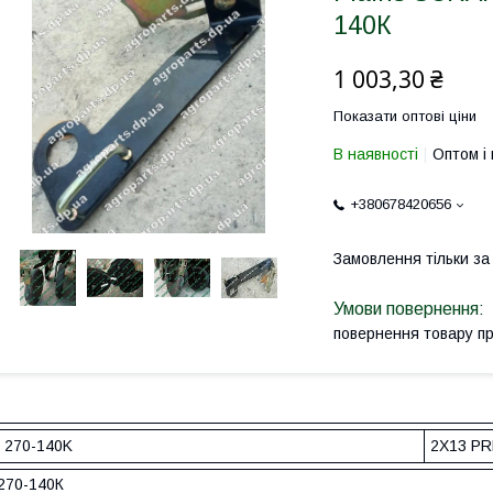
140К
1 003,30 ₴
Показати оптові ціни
В наявності
Оптом і 
+380678420656
Замовлення тільки з
повернення товару п
270-140K
2X13 P
270-140К