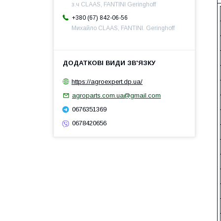
з.ч CLAAS, FANTINI Geringhoff
+380 (67) 842-06-56
Михайло CLAAS, FANTINI. Geringhoff
https://agroexpert.dp.ua/
agroparts.com.ua@gmail.com
0676351369
0678420656