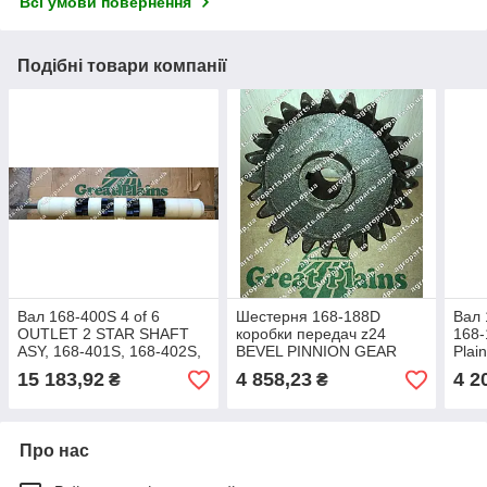
Всі умови повернення
Подібні товари компанії
Вал 168-400S 4 of 6
Шестерня 168-188D
Вал
OUTLET 2 STAR SHAFT
коробки передач z24
168-
ASY, 168-401S, 168-402S,
BEVEL PINNION GEAR
Plai
Great Plains 168-384S,
Great Plains 168-188d
15 183,92
4 858,23
4 2
₴
₴
168-385S, 168-386S
Про нас