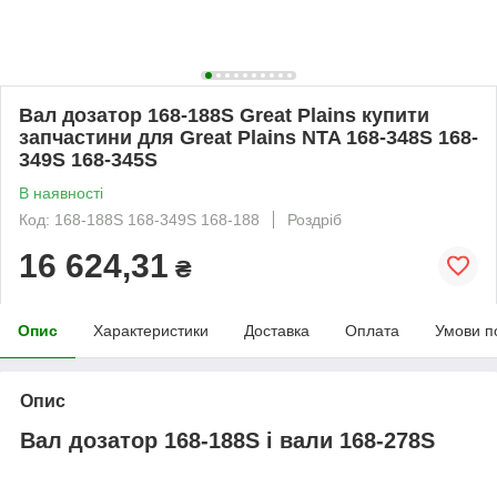
Вал дозатор 168-188S Great Plains купити
запчастини для Great Plains NTA 168-348S 168-
349S 168-345S
В наявності
Код: 168-188S 168-349S 168-188
Роздріб
16 624,31
₴
Опис
Характеристики
Доставка
Оплата
Умови п
Опис
Вал дозатор
168-188S і вали 168-278S