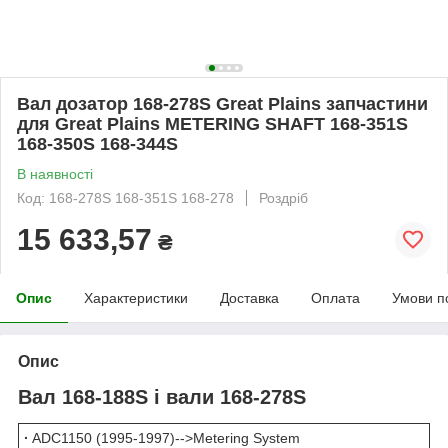
Вал дозатор 168-278S Great Plains запчастини
для Great Plains METERING SHAFT 168-351S
168-350S 168-344S
В наявності
Код: 168-278S 168-351S 168-278
Роздріб
15 633,57
₴
Опис
Характеристики
Доставка
Оплата
Умови п
Опис
Вал 168-188S і вали 168-278S
·
ADC1150 (1995-1997)-->Metering System