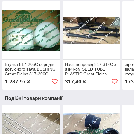
Втулка 817-206C середня
Насінняпровід 817-314C з
Зіро
дозуючого вала BUSHING
язичком SEED TUBE,
вала
Great Plains 817-206С
PLASTIC Great Plains
коту
запчастини
трубка 817-314С
запч
1 287,97
317,40
173
₴
₴
зернопровід 122-245k
Подібні товари компанії