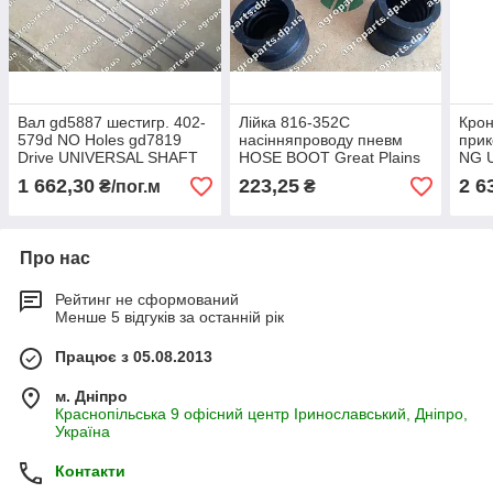
Вал gd5887 шестигр. 402-
Лійка 816-352C
Кро
579d NO Holes gd7819
насінняпроводу пневм
прик
Drive UNIVERSAL SHAFT
HOSE BOOT Great Plains
NG 
gd5958 KINZE 7/8" з/ч 402-
816-352С кріплення
WHEE
1 662,30
223,25
2 6
₴/пог.м
₴
271d HEX gd0914
202-
Про нас
Рейтинг не сформований
Менше 5 відгуків за останній рік
Працює з 05.08.2013
м. Дніпро
Краснопільська 9 офісний центр Іринославський, Дніпро,
Україна
Контакти