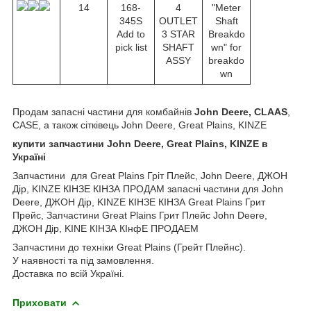
14
168-
4
"Meter
345S
OUTLET
Shaft
Add to
3 STAR
Breakdo
pick list
SHAFT
wn" for
ASSY
breakdo
wn
Продам запасні частини для комбайнів
John Deere, CLAAS
,
CASE, а також сітківець John Deere, Great Plains, KINZE
купити запчастини John Deere, Great Plains, KINZE в
Україні
Запчастини для Great Plains Гріт Плейс, John Deere, ДЖОН
Дір, KINZE КІНЗЕ КІНЗА ПРОДАМ запасні частини для John
Deere, ДЖОН Дір, KINZE КІНЗЕ КІНЗА Great Plains Грит
Прейс, Запчастини Great Plains Грит Плейс John Deere,
ДЖОН Дір, KINE КІНЗА КІнфЕ ПРОДАЕМ
Запчастини до техніки Great Plains (Грейт Плейнс).
У наявності та під замовлення.
Доставка по всій Україні.
Приховати