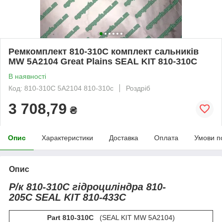
Ремкомплект 810-310C комплект сальників
MW 5A2104 Great Plains SEAL KIT 810-310С
В наявності
Код: 810-310C 5A2104 810-310с
Роздріб
3 708,79
₴
Опис
Характеристики
Доставка
Оплата
Умови п
Опис
Р/к 810-310С гідроциліндра 810-
205C SEAL KIT 810-433C
Part 810-310C
(SEAL KIT MW 5A2104)