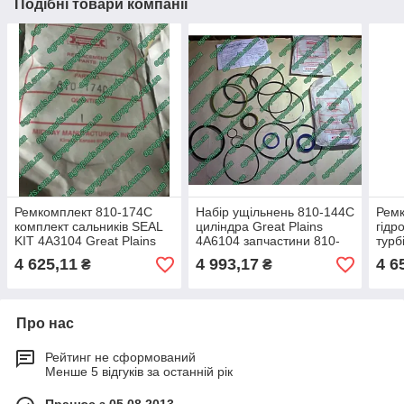
Подібні товари компанії
Ремкомплект 810-174C
Набір ущільнень 810-144C
Ремк
комплект сальників SEAL
циліндра Great Plains
гідр
KIT 4A3104 Great Plains
4A6104 запчастини 810-
турб
запчастини р/к
144С ремкомплект
Moto
4 625,11
4 993,17
4 6
₴
₴
гідроциліндру 810-740C
Part
Про нас
Рейтинг не сформований
Менше 5 відгуків за останній рік