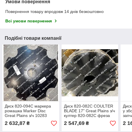
Умови повернення
Повернення товару впродовж 14 днів безкоштовно
Всі умови повернення
Подібні товари компанії
Диск 820-094С маркера
Диск 820-082C COULTER
Диск
ромашка Marker Disc
BLADE 17" Great Plains з/ч
у зб
Great Plains з/ч 10283
култер 820-082С фреза
запч
4mm 
2 632,87
2 547,69
2 1
₴
₴
121