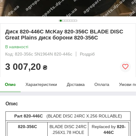
Диск 820-446C McKay 820-356C BLADE DISC
Great Plains диск борони 820-356С
В наявності
Код: 820-356с SN1964N 820-446с
Роздріб
3 007,20
₴
Опис
Характеристики
Доставка
Оплата
Умови п
Опис
Part 820-446C
(BLADE DISC 24RC X.256 ROLLABLE)
820-356С
BLADE DISC 24RC
Replaced by
820-
.256X1.78 HOLE
446C