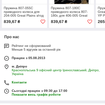
Пружина 807-055C
Пружина 807-180C
Пруж
приводного колеса для
приводного колеса 807-
Grea
204-005 Great Plains з/год
180с для 406-005 Great
YP P
SPRING 807-055С
Plains з ч пружины PD YP
839,67
839,67
265
₴
₴
807-178
Про нас
Рейтинг не сформований
Менше 5 відгуків за останній рік
Працює з 05.08.2013
м. Дніпро
Краснопільська 9 офісний центр Іринославський, Дніпро,
Україна
Контакти
Сьогодні працює з 09:30 до 17:00
Показати весь графік роботи