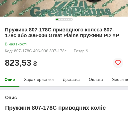
Пружина 807-178C приводного колеса 807-
178с або 406-006 Great Plains пружини PD YP
В наявності
Код: 807-178С 406-006 807-178c
Роздріб
823,53
₴
Опис
Характеристики
Доставка
Оплата
Умови п
Опис
Пружини 807-178C приводних коліс