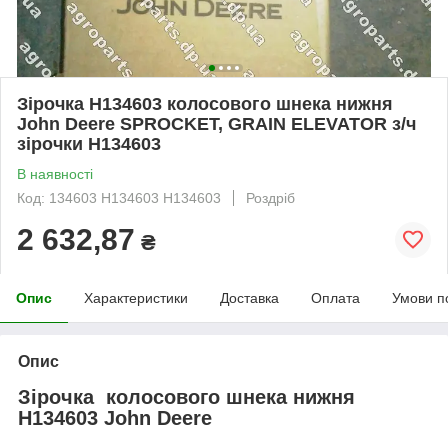
Зірочка Н134603 колосового шнека нижня
John Deere SPROCKET, GRAIN ELEVATOR з/ч
зірочки Н134603
В наявності
Код: 134603 H134603 Н134603
Роздріб
2 632,87
₴
Опис
Характеристики
Доставка
Оплата
Умови п
Опис
Зірочка колосового шнека нижня
H134603 John Deere