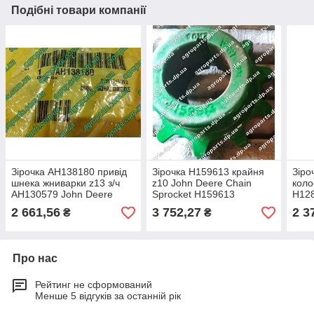
Подібні товари компанії
Зірочка AH138180 привід
Зірочка H159613 крайня
Зіро
шнека жниварки z13 з/ч
z10 John Deere Chain
коло
AH130579 John Deere
Sprocket Н159613
H128
DRIVE SPROCKET 1 1/8"
MPR
2 661,56
3 752,27
2 3
₴
₴
hex bore АН130579
ELEV
Н17
Про нас
Рейтинг не сформований
Менше 5 відгуків за останній рік