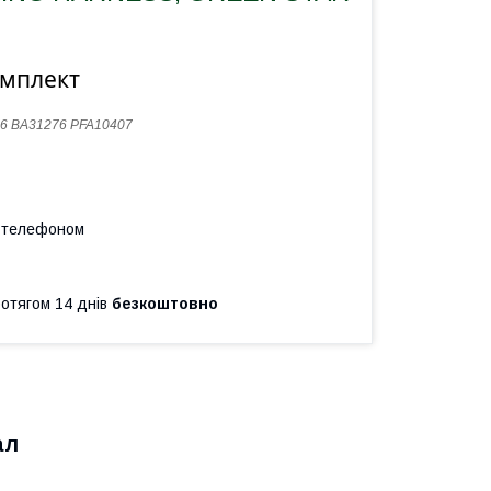
омплект
6 ВА31276 PFA10407
а телефоном
ротягом 14 днів
безкоштовно
ал