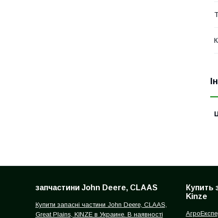
Т
К
І
Ц
запчастини John Deere, CLAAS
Купить 
Kinze
Купити запасні частини John Deere, CLAAS,
АгроЕкспе
Great Plains, KINZE в Украине. В наявності