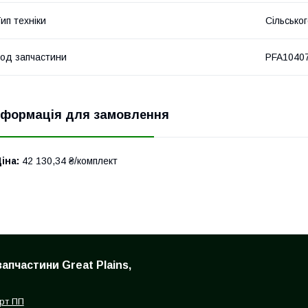
ип техніки
Сільсько
од запчастини
PFA1040
нформація для замовлення
іна:
42 130,34 ₴/комплект
запчастини Great Plains,
рт ПП