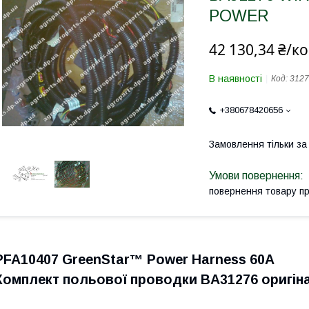
POWER
42 130,34 ₴/к
В наявності
Код:
3127
+380678420656
Замовлення тільки з
повернення товару п
PFA10407 GreenStar™ Power Harness 60A
Комплект польової проводки BA31276
оригін