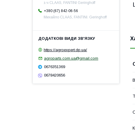
з.ч CLAAS, FANTINI Geringhoff
+380 (67) 842-06-56
Михайло CLAAS, FANTINI. Geringhoff
Х
https://agroexpert.dp.ua/
agroparts.com.ua@gmail.com
0676351369
0678420656
В
Т
К