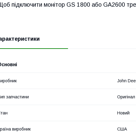
Щоб підключити монітор GS 1800 або GA2600 тре
арактеристики
Основні
иробник
John Dee
ип запчастини
Оригінал
Стан
Новий
раїна виробник
США