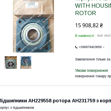
WITH HOUSI
ROTOR
15 908,82 ₴
В наявності
Код:
AH23
+380678420656
Замовлення тільки з
повернення товару п
Підшипники AH229558 ротора AH231759 з кор
орпус з підшипником