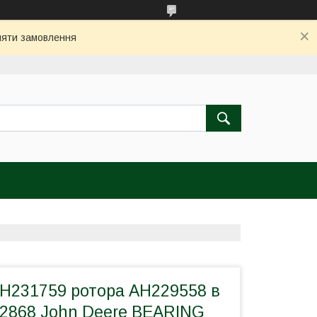
бляти замовлення
H231759 ротора AH229558 в
42868 John Deere BEARING