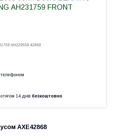
NG АН231759 FRONT
1759 AH229558 42868
а телефоном
ротягом 14 днів
безкоштовно
пусом AXE42868