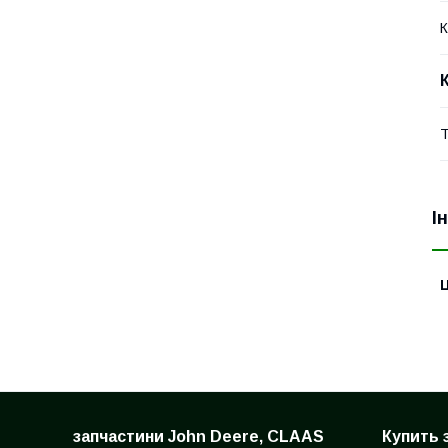
К
Т
І
Ц
запчастини John Deere, CLAAS
Купить 