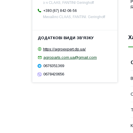
P
з.ч CLAAS, FANTINI Geringhoff
R
+380 (67) 842-06-56
Михайло CLAAS, FANTINI. Geringhoff
Х
https://agroexpert.dp.ua/
agroparts.com.ua@gmail.com
0676351369
0678420656
В
Т
К