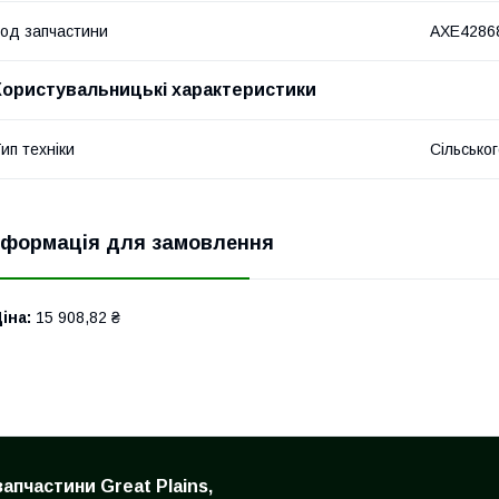
од запчастини
AXE4286
Користувальницькі характеристики
ип техніки
Сільсько
нформація для замовлення
іна:
15 908,82 ₴
запчастини Great Plains,