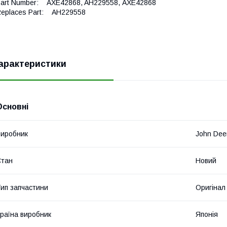
art Number: AXE42868, AH229558, АХЕ42868
eplaces Part: АН229558
арактеристики
Основні
иробник
John Dee
Стан
Новий
ип запчастини
Оригінал
раїна виробник
Японія