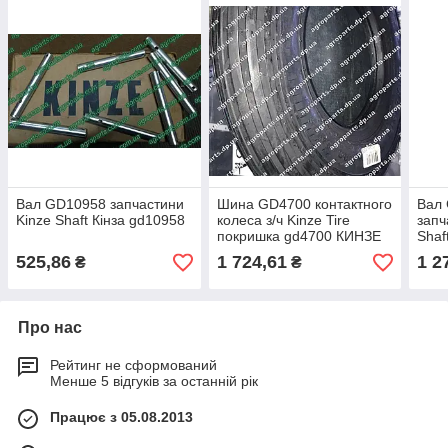
Вал GD10958 запчастини
Шина GD4700 контактного
Вал
Kinze Shaft Кінза gd10958
колеса з/ч Kinze Tire
зап
покришка gd4700 КИНЗЕ
Shaf
gd7
525,86
1 724,61
1 2
₴
₴
Про нас
Рейтинг не сформований
Менше 5 відгуків за останній рік
Працює з 05.08.2013