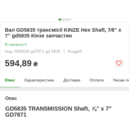
Вал GD5835 трансмісії KINZE Hex Shaft, 7⁄8" x
7" gd5835 Кінзе запчастин
В наявності
Код: GD5835 gd7871 gd 5835
Роздріб
594,89
₴
Опис
Характеристики
Доставка
Оплата
Умови п
Опис
GD5835 TRANSMISSION Shaft, ⅞" x 7"
GD7871