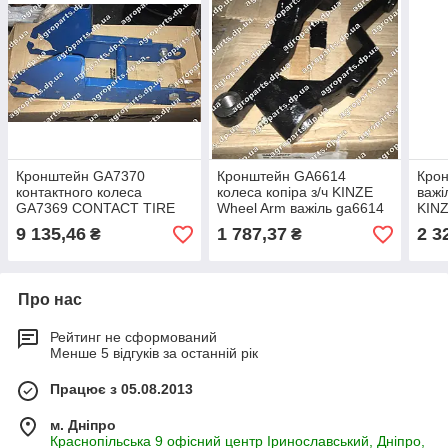
Кронштейн GA7370
Кронштейн GA6614
Крон
контактного колеса
колеса копіра з/ч KINZE
важі
GA7369 CONTACT TIRE
Wheel Arm важіль ga6614
KINZ
ARM G1K253 з/ч Kinze
важіль
GB0
9 135,46
1 787,37
2 3
₴
₴
А7369 важіль А7370 КІНЗА
Про нас
Рейтинг не сформований
Менше 5 відгуків за останній рік
Працює з 05.08.2013
м. Дніпро
Краснопільська 9 офісний центр Іринославський, Дніпро,