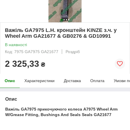
Важіль GA7975 L.H. кронштейн KINZE з.ч. у
Wheel Arm GA21677 & GB0276 & GD10991
В наявності
Код: 7975 GA7975 GA21677
Роздріб
2 325,33
₴
Опис
Характеристики
Доставка
Оплата
Умови п
Опис
Важіль GA7975 прикочуючого колеса A7975 Wheel Arm
W/Grease Fitting, Bushings And Seals Seals
GA21677