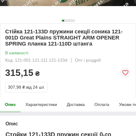
Стійка 121-133D пружини секції соника 121-
001D Great Plains STRAIGHT ARM OPENER
SPRING планка 121-110D штанга
В наявності
Код: 121-001 121-111 121-133d
Опт і роздріб
315,15
₴
307,98 ₴
від 24 шт.
Опис
Характеристики
Доставка
Оплата
Умови п
Опис
Стойки 121-133D пружин секції 0-го