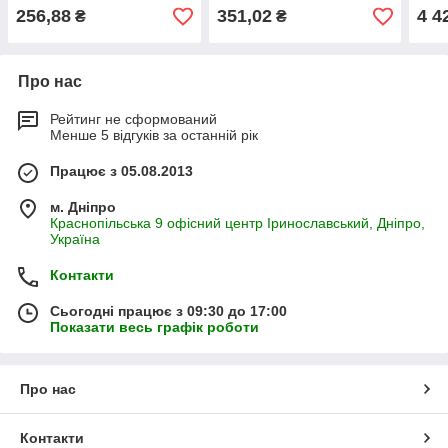
Plains втулки 121-101
025 SPRING ROD
121-
256,88
351,02
4 4
₴
₴
CASTING CLIP 121-011
907
Про нас
Рейтинг не сформований
Менше 5 відгуків за останній рік
Працює з 05.08.2013
м. Дніпро
Краснопільська 9 офісний центр Іринославський, Дніпро,
Україна
Контакти
Сьогодні працює з 09:30 до 17:00
Показати весь графік роботи
Про нас
Контакти