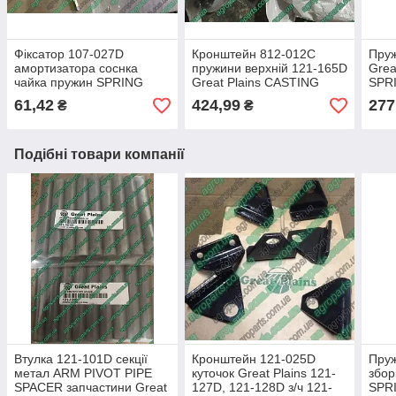
Фіксатор 107-027D
Кронштейн 812-012C
Пруж
амортизатора соснка
пружини верхній 121-165D
Grea
чайка пружин SPRING
Great Plains CASTING
SPRI
BAR CLIP скоба 107-027d
DOUBLE SPRING ROD
Укра
61,42
424,99
277
₴
₴
затискач Great Plains
кріплення 812-012с
стис
хомут
Подібні товари компанії
Втулка 121-101D секції
Кронштейн 121-025D
Пруж
метал ARM PIVOT PIPE
куточок Great Plains 121-
збо
SPACER запчастини Great
127D, 121-128D з/ч 121-
SPRI