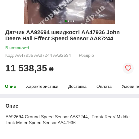
Датчик AA92694 швидкості AA47936 John
Deere Hall Effect Speed Sensor AA87244
В наявності
Код: AA47936 AA87244 AA92694
Роздріб
11 538,35
₴
Опис
Характеристики
Доставка
Оплата
Умови п
Опис
AA92694 Ground Speed Sensor AA87244, Front/ Rear/ Middle
Tank Meter Speed Sensor AA47936