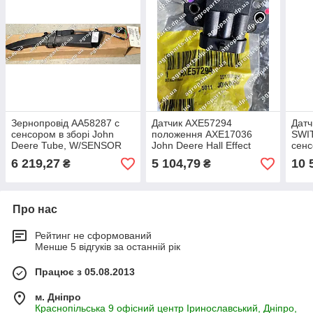
Зернопровід AA58287 с
Датчик AXE57294
Датч
сенсором в зборі John
положення AXE17036
SWIT
Deere Tube, W/SENSOR
John Deere Hall Effect
сенс
assy AA40208
Sensor АХЕ17036
6 219,27
5 104,79
10 
₴
₴
насіннєпровід AA58287
Про нас
Рейтинг не сформований
Менше 5 відгуків за останній рік
Працює з 05.08.2013
м. Дніпро
Краснопільська 9 офісний центр Іринославський, Дніпро,