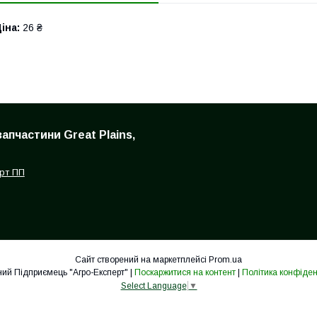
іна:
26 ₴
запчастини Great Plains,
рт ПП
Сайт створений на маркетплейсі
Prom.ua
Приватний Підприємець "Агро-Експерт" |
Поскаржитися на контент
|
Політика конфіден
Select Language
▼