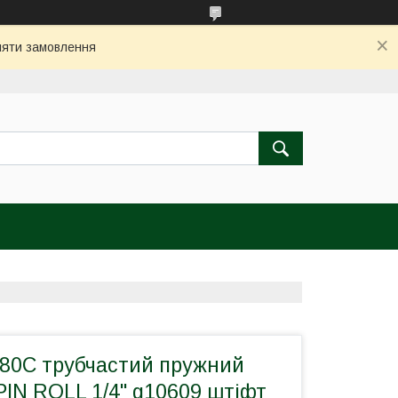
бляти замовлення
80C трубчастий пружний
 PIN ROLL 1/4" g10609 штіфт