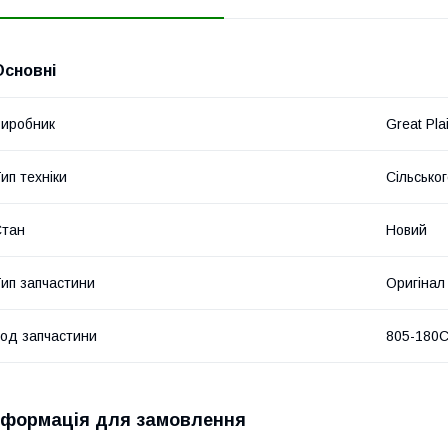
Основні
иробник
Great Pla
ип техніки
Сільсько
Стан
Новий
ип запчастини
Оригінал
од запчастини
805-180
нформація для замовлення