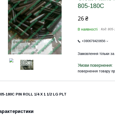
805-180С
26 ₴
В наявності
Код:
805-
+380678420656
Замовлення тільки з
повернення товару п
05-180C PIN ROLL 1/4 X 1 1/2 LG PLT
арактеристики