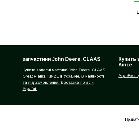
Ц
запчастини John Deere, CLAAS
Купить 
Kinze
Купити запасні частини John Deere, CLAAS,
АгроЕкспе
Great Plains, KINZE в Украине. В наявності
та під замовлення. Доставка по всій
Україні.