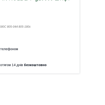
180С 805-044 805-180с
а телефоном
ротягом 14 днів
безкоштовно