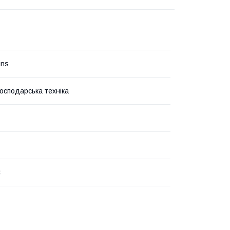
ins
господарська техніка
С