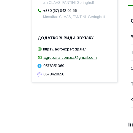
з.ч CLAAS, FANTINI Geringhoff
+380 (67) 842-06-56
Михайло CLAAS, FANTINI. Geringhoff
В
https://agroexpert.dp.ua/
Т
agroparts.com.ua@gmail.com
0676351369
0678420656
Т
К
І