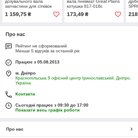
дозувального вала
вала пневмат Great Plains
дріб
запчастини для сітківок
котушка 817-018с
SPRO
Great Plains 817-207С
запчастини
817-
1 159,75
173,49
218
₴
₴
ріпа
Про нас
Рейтинг не сформований
Менше 5 відгуків за останній рік
Працює з 05.08.2013
м. Дніпро
Краснопільська 9 офісний центр Іринославський, Дніпро,
Україна
Контакти
Сьогодні працює з 09:30 до 17:00
Показати весь графік роботи
Про нас