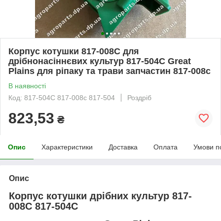
Корпус котушки 817-008C для
дрібнонасіннєвих культур 817-504C Great
Plains для ріпаку та трави запчастин 817-008с
В наявності
Код: 817-504C 817-008с 817-504
Роздріб
823,53
₴
Опис
Характеристики
Доставка
Оплата
Умови п
Опис
Корпус котушки дрібних культур 817-
008C 817-504C