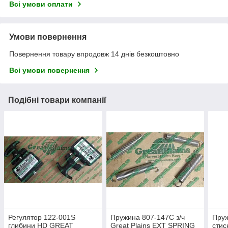
Всі умови оплати
Умови повернення
Повернення товару впродовж 14 днів безкоштовно
Всі умови повернення
Подібні товари компанії
Регулятор 122-001S
Пружина 807-147C з/ч
Пру
глибини HD GREAT
Great Plains EXT SPRING
стис