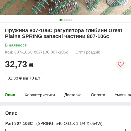
Пружина 807-106С регулятора глибини Great
Plains SPRING запасні частини 807-106с
В наявності
Код: 807-106С 807-106 807-106с
Опт і роздріб
32,73
₴
31,38 ₴
від 70 шт.
Опис
Характеристики
Доставка
Оплата
Умови п
Опис
Part 807-106C
(SPRING .540 O.D.X 1 1/4 X.054W)