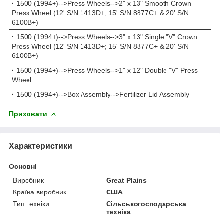
·
1500 (1994+)-->Press Wheels-->2" x 13" Smooth Crown
Press Wheel (12' S/N 1413D+; 15' S/N 8877C+ & 20' S/N
6100B+)
·
1500 (1994+)-->Press Wheels-->3" x 13" Single "V" Crown
Press Wheel (12' S/N 1413D+; 15' S/N 8877C+ & 20' S/N
6100B+)
·
1500 (1994+)-->Press Wheels-->1" x 12" Double "V" Press
Wheel
·
1500 (1994+)-->Box Assembly-->Fertilizer Lid Assembly
Приховати
Характеристики
Основні
Виробник
Great Plains
Країна виробник
США
Тип техніки
Сільськогосподарська
техніка