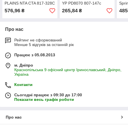
PLAINS NTA CTA 817-328C
YP PD8070 807-147с
Spri
+ 817-347C + 807-106C +
запч
576,96
265,84
485
₴
₴
805-385C 122-001s
Про нас
Рейтинг не сформований
Менше 5 відгуків за останній рік
Працює з 05.08.2013
м. Дніпро
Краснопільська 9 офісний центр Іринославський, Дніпро,
Україна
Контакти
Сьогодні працює з 09:30 до 17:00
Показати весь графік роботи
Про нас