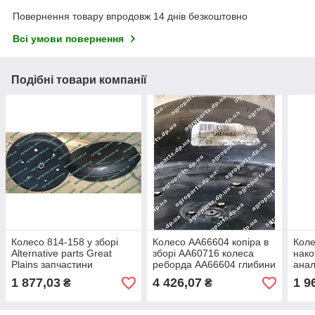
Повернення товару впродовж 14 днів безкоштовно
Всі умови повернення
Подібні товари компанії
Колесо 814-158 у зборі
Колесо AA66604 копіра в
Коле
Alternative parts Great
зборі AA60716 колеса
нако
Plains запчастини
реборда АА66604 глибини
анал
прикатка 3"х13" PRESS
John Deere запчастини
PRE
1 877,03
4 426,07
1 9
₴
₴
WHEEL 814-158c GP
АА60716
запч