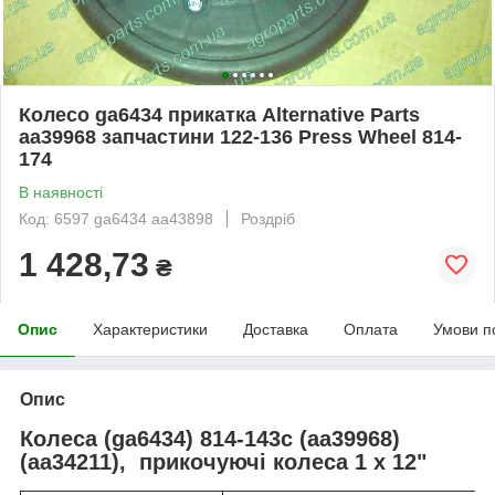
Колесо ga6434 прикатка Alternative Parts
aa39968 запчастини 122-136 Press Wheel 814-
174
В наявності
Код: 6597 ga6434 aa43898
Роздріб
1 428,73
₴
Опис
Характеристики
Доставка
Оплата
Умови п
Опис
Колеса (ga6434)
814-143c (aa39968)
(aa34211), прикочуючі колеса 1 x 12"