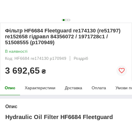
Фільтр HF6684 Fleetguard re174130 (re51797)
re152658 гідравл 84356072 / 1971728c1 /
51508555 (p170949)
В наявності
Код: HF6684 re174130 p170949
Роздріб
3 692,65
₴
Опис
Характеристики
Доставка
Оплата
Умови п
Опис
Hydraulic Oil Filter HF6684 Fleetguard