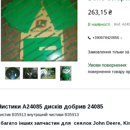
263,15 ₴
В наявності
Код:
A240
+380678420656
Замовлення тільки з
повернення товару п
Чистики А24085 дисків добрив 24085
истик В35913 внутрішній чистики B35913
і багато інших запчастин для сеялок John Deere, Kin