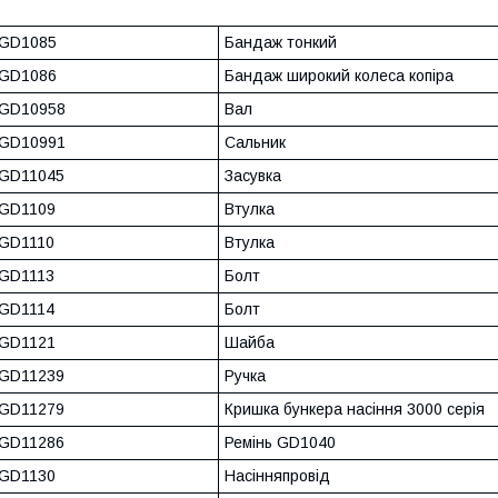
GD1085
Бандаж тонкий
GD1086
Бандаж широкий колеса копіра
GD10958
Вал
GD10991
Сальник
GD11045
Засувка
GD1109
Втулка
GD1110
Втулка
GD1113
Болт
GD1114
Болт
GD1121
Шайба
GD11239
Ручка
GD11279
Кришка бункера насіння 3000 серія
GD11286
Ремінь GD1040
GD1130
Насінняпровід