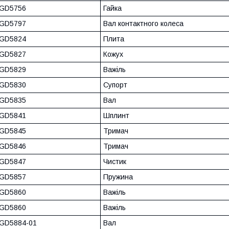
GD5756
Гайка
GD5797
Вал контактного колеса
GD5824
Плита
GD5827
Кожух
GD5829
Важіль
GD5830
Супорт
GD5835
Вал
GD5841
Шплинт
GD5845
Тримач
GD5846
Тримач
GD5847
Чистик
GD5857
Пружина
GD5860
Важіль
GD5860
Важіль
GD5884-01
Вал