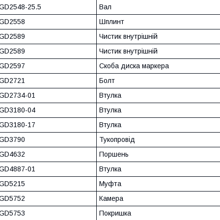
GD2548-25.5
Вал
GD2558
Шплинт
GD2589
Чистик внутрішній
GD2589
Чистик внутрішній
GD2597
Скоба диска маркера
GD2721
Болт
GD2734-01
Втулка
GD3180-04
Втулка
GD3180-17
Втулка
GD3790
Тукопровід
GD4632
Поршень
GD4887-01
Втулка
GD5215
Муфта
GD5752
Камера
GD5753
Покришка