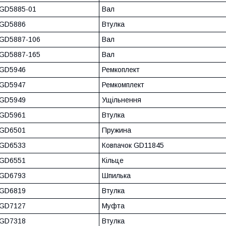
GD5885-01
Вал
GD5886
Втулка
GD5887-106
Вал
GD5887-165
Вал
GD5946
Ремкоплект
GD5947
Ремкомплект
GD5949
Ущільнення
GD5961
Втулка
GD6501
Пружина
GD6533
Ковпачок GD11845
GD6551
Кільце
GD6793
Шпилька
GD6819
Втулка
GD7127
Муфта
GD7318
Втулка