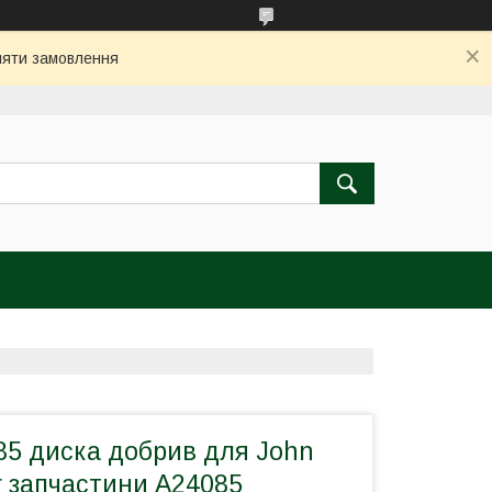
бляти замовлення
85 диска добрив для John
r запчастини А24085