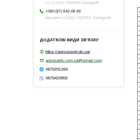
з.ч CLAAS, FANTINI Geringhoff
+380 (67) 842-06-56
Михайло CLAAS, FANTINI. Geringhoff
https://agroexpert.dp.ua/
agroparts.com.ua@gmail.com
0676351369
0678420656