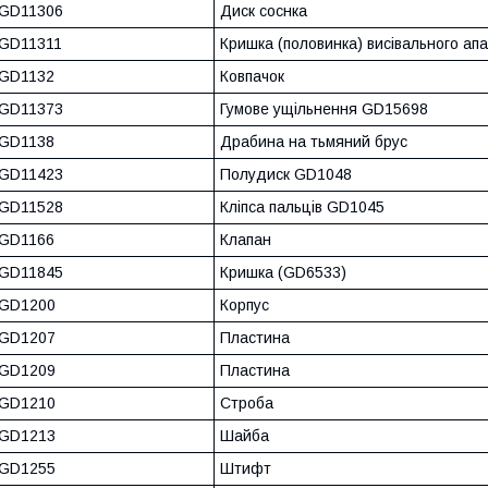
GD11306
Диск соснка
GD11311
Кришка (половинка) висівального апа
GD1132
Ковпачок
GD11373
Гумове ущільнення GD15698
GD1138
Драбина на тьмяний брус
GD11423
Полудиск GD1048
GD11528
Кліпса пальців GD1045
GD1166
Клапан
GD11845
Кришка (GD6533)
GD1200
Корпус
GD1207
Пластина
GD1209
Пластина
GD1210
Строба
GD1213
Шайба
GD1255
Штифт