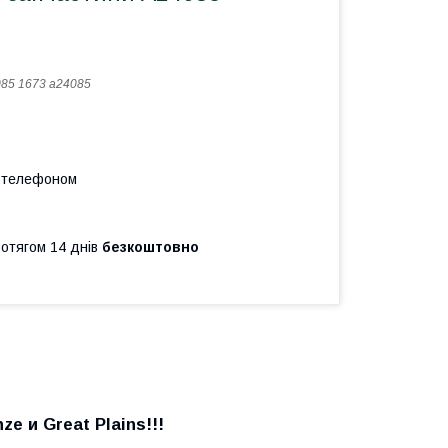
85 1673 а24085
а телефоном
ротягом 14 днів
безкоштовно
ze и Great Plains
!!!