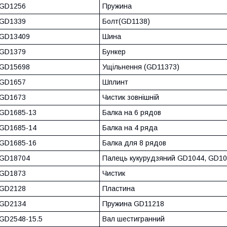
GD1256
Пружина
GD1339
Болт(GD1138)
GD13409
Шина
GD1379
Бункер
GD15698
Ущільнення (GD11373)
GD1657
Шплинт
GD1673
Чистик зовнішній
GD1685-13
Балка на 6 рядов
GD1685-14
Балка на 4 ряда
GD1685-16
Балка для 8 рядов
GD18704
Палець кукурудзяний GD1044, GD1
GD1873
Чистик
GD2128
Пластина
GD2134
Пружина GD11218
GD2548-15.5
Вал шестигранний