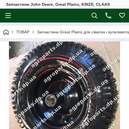
Запчастини John Deere, Great Plains, KINZE, CLAAS
ТОВАР
Запчастини Great Plains для сівалок і культивато