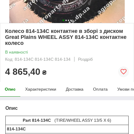
Колесо 814-134C контактне в зборі з диском
Great Plains WHEEL ASSY 814-134С контактне
колесо
В наявності
Код: 814-134C 814-134С 814-134
Роздріб
4 865,40
₴
Опис
Характеристики
Доставка
Оплата
Умови п
Опис
Part 814-134C
(TIRE/WHEEL ASSY 13/5 X 6)
814-134С