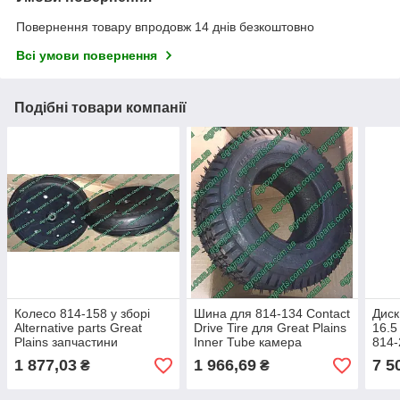
Повернення товару впродовж 14 днів безкоштовно
Всі умови повернення
Подібні товари компанії
Колесо 814-158 у зборі
Шина для 814-134 Contact
Диск
Alternative parts Great
Drive Tire для Great Plains
16.5
Plains запчастини
Inner Tube камера
814-
прикатка 3"х13" PRESS
контактного колеса
1 877,03
1 966,69
7 5
₴
₴
WHEEL 814-158c GP