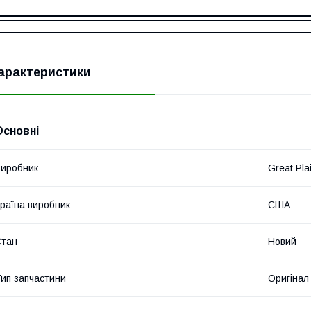
арактеристики
Основні
иробник
Great Pla
раїна виробник
США
Стан
Новий
ип запчастини
Оригінал