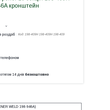
946A кронштейн
в роздріб
Код:
198-409H 198-409Н 198-409
а телефоном
ротягом 14 днів
безкоштовно
NER WELD 198-946А)