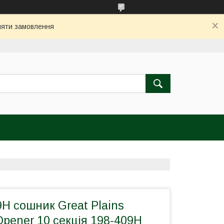
бляти замовлення
H сошник Great Plains
 Opener 10 секція 198-409Н