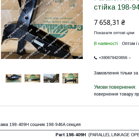
стійка 198-
7 658,31 ₴
Показати оптові ціни
В наявності
Оптом і 
+380678420656
Замовлення тільки з
повернення товару п
ама 198-409H сошник 198-946A секция
Part 198-409H
(PARALLEL LINKAGE OPE