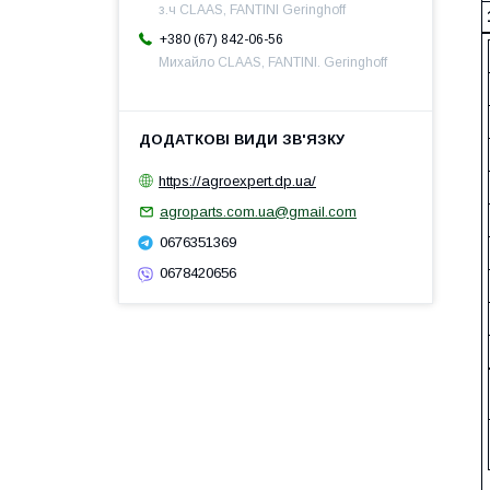
з.ч CLAAS, FANTINI Geringhoff
+380 (67) 842-06-56
Михайло CLAAS, FANTINI. Geringhoff
https://agroexpert.dp.ua/
agroparts.com.ua@gmail.com
0676351369
0678420656