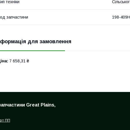
ип техніки
Сільсько
од запчастини
198-409
нформація для замовлення
іна:
7 658,31 ₴
запчастини Great Plains,
рт ПП