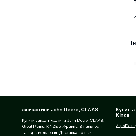
Т
К
І
Ц
запчастини John Deere, CLAAS
Купить 
Kinze
Купити запасні частини John Deere, CLAAS,
АгроЕкспе
Great Plains, KINZE в Украине. В наявності
та під замовлення. Доставка по всій