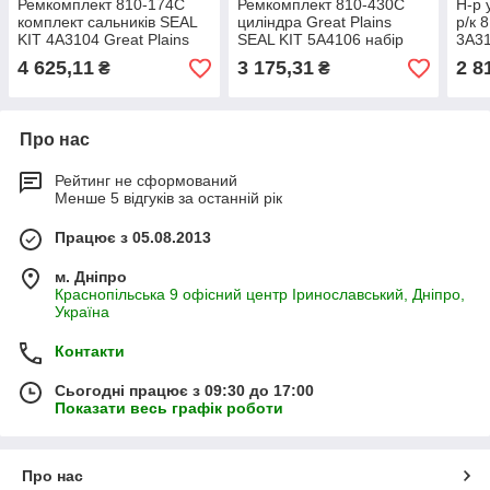
Ремкомплект 810-174C
Ремкомплект 810-430C
Н-р 
комплект сальників SEAL
циліндра Great Plains
р/к 
KIT 4A3104 Great Plains
SEAL KIT 5A4106 набір
3A31
запчастини р/к
ущільнень 810-430С
810
4 625,11
3 175,31
2 8
₴
₴
гідроциліндру 810-740C
Про нас
Рейтинг не сформований
Менше 5 відгуків за останній рік
Працює з 05.08.2013
м. Дніпро
Краснопільська 9 офісний центр Іринославський, Дніпро,
Україна
Контакти
Сьогодні працює з 09:30 до 17:00
Показати весь графік роботи
Про нас