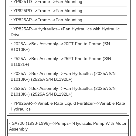
·
YP925TD-->Frame-->Fan Mounting
·
YP625PD-->Frame-->Fan Mounting
·
YP825AR-->Frame-->Fan Mounting
·
YP825AR-->Hydraulics-->Fan Hydraulics with Hydraulic
Drive
·
2025A-->Box Assembly-->20FT Fan to Frame (SN
B1010K+)
·
2525A-->Box Assembly-->25FT Fan to Frame (S/N
B1192L+)
·
2025A-->Box Assembly-->Fan HydraulIcs (2025A S/N
B1010K+) (2525A S/N B1192L+)
·
2525A-->Box Assembly-->Fan HydraulIcs (2025A S/N
B1010K+) (2525A S/N B1192L+)
·
YP825AR-->Variable Rate Liquid Fertilizer-->Variable Rate
Hydraulics
·
SA700 (1993-1996)-->Pumps-->Hydraulic Pump With Motor
Assembly