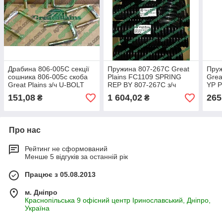
Драбина 806-005C секції
Пружина 807-267C Great
Пруж
сошника 806-005с скоба
Plains FC1109 SPRING
Grea
Great Plains з/ч U-BOLT
REP BY 807-267С з/ч
YP P
806-167C
151,08
1 604,02
265
₴
₴
Про нас
Рейтинг не сформований
Менше 5 відгуків за останній рік
Працює з 05.08.2013
м. Дніпро
Краснопільська 9 офісний центр Іринославський, Дніпро,
Україна