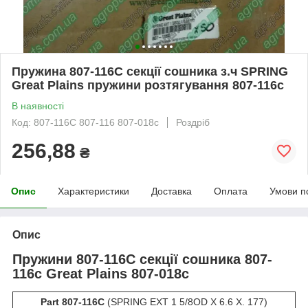
Пружина 807-116C секції сошника з.ч SPRING
Great Plains пружини розтягування 807-116с
В наявності
Код: 807-116С 807-116 807-018c
Роздріб
256,88
₴
Опис
Характеристики
Доставка
Оплата
Умови п
Опис
Пружини
807-116C
секції сошника 807-
116с Great Plains 807-018с
Part 807-116C
(SPRING EXT 1 5/8OD X 6.6 X. 177)