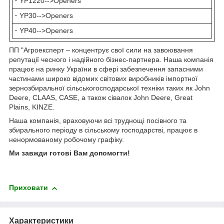
·
YP1220-->Openers
·
YP30-->Openers
·
YP40-->Openers
ПП "Агроексперт – концентрує свої сили на завоювання
репутації чесного і надійного бізнес-партнера. Наша компанія
працює на ринку України в сфері забезпечення запасними
частинами широко відомих світових виробників імпортної
зернозбиральної сільськогосподарської техніки таких як John
Deere, CLAAS, CASE, а також сівалок John Deere, Great
Plains, KINZE.
Наша компанія, враховуючи всі труднощі посівного та
збирального періоду в сільському господарстві, працює в
ненормованому робочому графіку.
Ми завжди готові Вам допомогти!
Приховати
Характеристики