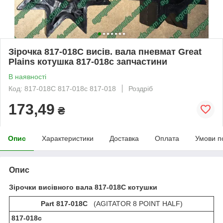
Зірочка 817-018C висів. вала пневмат Great
Plains котушка 817-018с запчастини
В наявності
Код: 817-018C 817-018с 817-018
Роздріб
173,49
₴
Опис
Характеристики
Доставка
Оплата
Умови п
Опис
Зірочки висівного вала
817-018C
котушки
Part 817-018C
(AGITATOR 8 POINT HALF)
817-018с