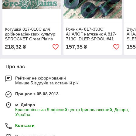
Котушка 817-010C для
Ролик А- 817-333C
Втул
дрібнонасіннєвих культур
АНАЛОГ натяжник А 817-
АНАЛ
SPROCKET Great Plains
713С IDLER SPOOL #41
SLEE
817-010С шестерня для
817-713 C Great Plains
втул
218,32
157,35
155
₴
₴
ріпаку і трави
817 333С
запч
Про нас
Рейтинг не сформований
Менше 5 відгуків за останній рік
Працює з 05.08.2013
м. Дніпро
Краснопільська 9 офісний центр Іринославський, Дніпро,
Україна
Контакти