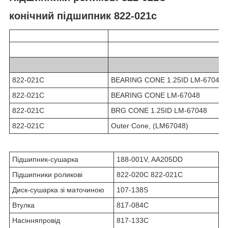
конічний підшипник
822-021c
822-021C
BEARING CONE 1.25ID LM-67048
822-021C
BEARING CONE LM-67048
822-021C
BRG CONE 1.25ID LM-67048
822-021C
Outer Cone, (LM67048)
Підшипник-сушарка
188-001V, AA205DD
Підшипники роликові
822-020C 822-021С
Диск-сушарка зі маточиною
107-138S
Втулка
817-084C
Насінняпровід
817-133C