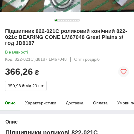
Підшипник 822-021С роликовий конічний 822-
021с BEARING CONE LM67048 Great Plains з/
год JD8187
В наявності
Код: 822-021C jd8187 LM67048
Опт і роздріб
366,26
₴
359,98 ₴
від 20 шт.
Опис
Характеристики
Доставка
Оплата
Умови п
Опис
Підшипники роликові 822-021С