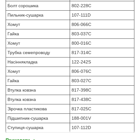
Болт сорошика
802-228С
Пильник-сушарка
107-111D
Хомут
806-066С
Гайка
803-037С
Хомут
800-016С
Трубка семепроводу
817-314С
Насіннякладка
122-242S
Хомут
806-076С
Гайка
803-027С
Втулка ковзна
817-398С
Втулка ковзна
817-438С
Зірочка пластикова
817-025С
Підшипник-сушарка
188-001V
Ступиця-сушарка
107-112D