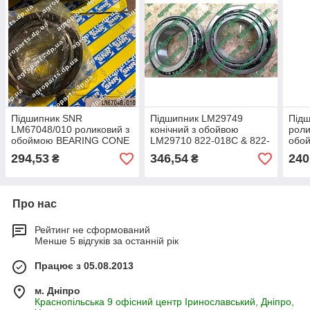
Підшипник SNR
Підшипник LM29749
Під
LM67048/010 роликовий з
конічний з обойвою
роли
обоймою BEARING CONE
LM29710 822-018С & 822-
обой
& CUP LM67048/10
019C / JD8988 & JD8271
LM67
294,53
346,54
240
₴
₴
конічний
822-
Про нас
Рейтинг не сформований
Менше 5 відгуків за останній рік
Працює з 05.08.2013
м. Дніпро
Краснопільська 9 офісний центр Іринославський, Дніпро,