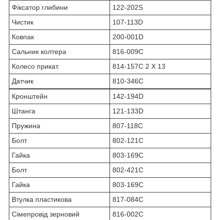
Фіксатор глибини
122-202S
Чистик
107-113D
Ковпак
200-001D
Сальник колтера
816-009C
Колесо прикат.
814-157C 2 X 13
Датчик
810-346C
Кронштейн
142-194D
Штанга
121-133D
Пружина
807-118C
Болт
802-121С
Гайка
803-169С
Болт
802-421С
Гайка
803-169С
Втулка пластикова
817-084С
Сімепровід зерновий
816-002С