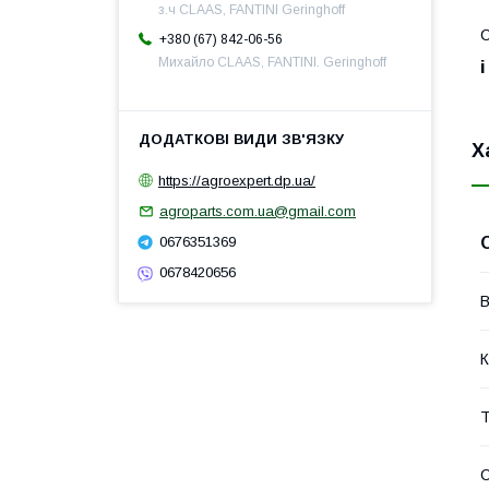
з.ч CLAAS, FANTINI Geringhoff
С
+380 (67) 842-06-56
Михайло CLAAS, FANTINI. Geringhoff
Х
https://agroexpert.dp.ua/
agroparts.com.ua@gmail.com
0676351369
0678420656
В
К
Т