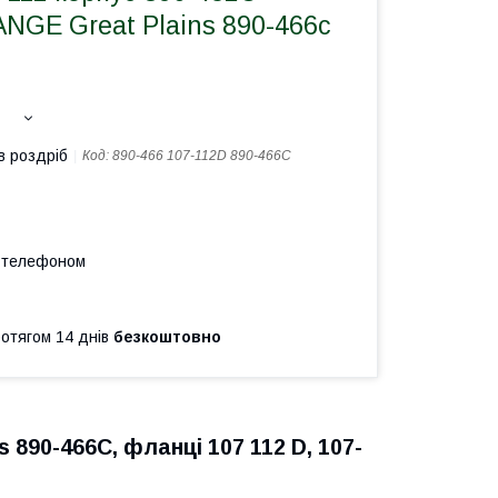
NGE Great Plains 890-466с
в роздріб
Код:
890-466 107-112D 890-466C
а телефоном
ротягом 14 днів
безкоштовно
 890-466C, фланці 107 112 D, 107-