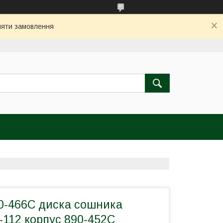
бляти замовлення
0-466C диска сошника
-112 корпус 890-452C