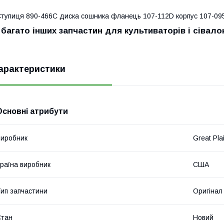
тупиця 890-466C диска сошника фланець 107-112D корпус 107-095
і багато інших запчастин для культиваторів і сівалок
арактеристики
Основні атрибути
иробник
Great Pla
раїна виробник
США
ип запчастини
Оригінал
Стан
Новий