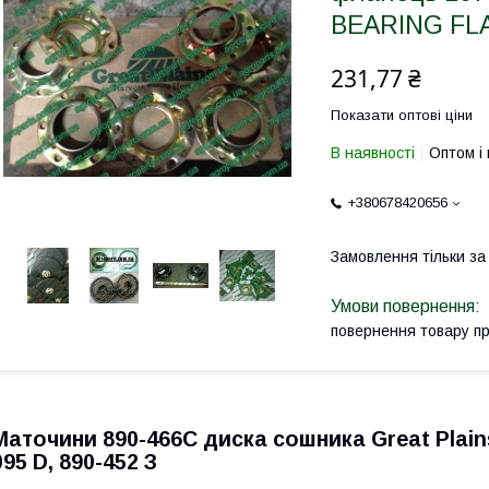
BEARING FLA
231,77 ₴
Показати оптові ціни
В наявності
Оптом і 
+380678420656
Замовлення тільки з
повернення товару п
Маточини 890-466С диска сошника Great Plains
095 D, 890-452 З