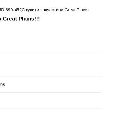
D 890-452C купити запчастини Great Plains
 Great Plains
!!!
ins