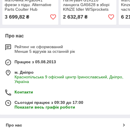
Маточина A-ga8641
Натягувач G1K226
Мат
фрези з підш. Alternative
ланцюга GA5628 в зборі
Kinz
Parts Coulter Hub
KINZE Idler W/Sprockets
част
W/Bearings ступиця
натяжник GA5136
W/Be
3 699,82
2 632,87
6 2
₴
₴
ga5640 запчастини
Про нас
Рейтинг не сформований
Менше 5 відгуків за останній рік
Працює з 05.08.2013
м. Дніпро
Краснопільська 9 офісний центр Іринославський, Дніпро,
Україна
Контакти
Сьогодні працює з 09:30 до 17:00
Показати весь графік роботи
Про нас