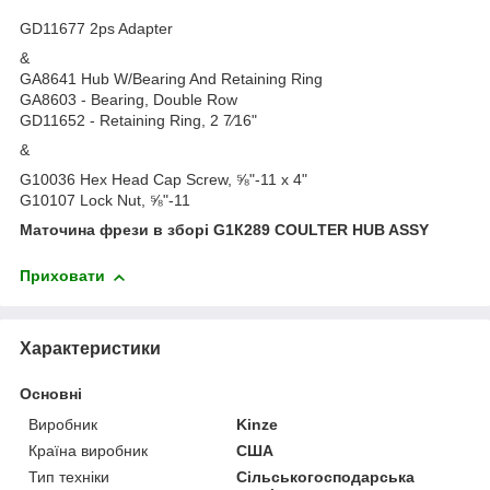
GD11677 2ps Adapter
&
GA8641 Hub W/Bearing And Retaining Ring
GA8603 - Bearing, Double Row
GD11652 - Retaining Ring, 2 7∕16"
&
G10036 Hex Head Cap Screw, ⅝"-11 x 4"
G10107 Lock Nut, ⅝"-11
Маточина фрези в зборі G1К289 COULTER HUB ASSY
Приховати
Характеристики
Основні
Виробник
Kinze
Країна виробник
США
Тип техніки
Сільськогосподарська