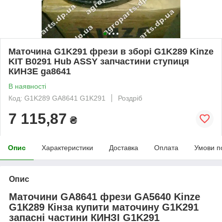
Маточина G1K291 фрези в зборі G1K289 Kinze
KIT B0291 Hub ASSY запчастини ступиця
КИНЗЕ ga8641
В наявності
Код: G1K289 GA8641 G1K291
Роздріб
7 115,87
₴
Опис
Характеристики
Доставка
Оплата
Умови п
Опис
Маточини GA8641 фрези GA5640 Kinze
G1К289 Кінза купити маточину G1K291
запасні частини КИНЗІ G1K291