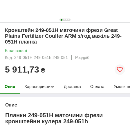
Кронштейн 249-051H маточини фрези Great
Plains Fertilizer Coulter ARM з/год важіль 249-
051Н планка
В наявності
Код: 249-051Н 249-051h 249-051
Роздріб
5 911,73
₴
Опис
Характеристики
Доставка
Оплата
Умови п
Опис
Планки 249-051Н маточини фрези
кронштейни кулера 249-051h