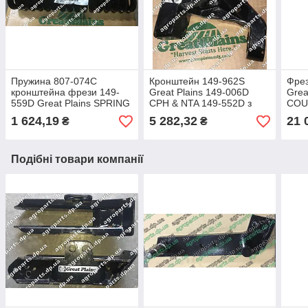
Пружина 807-074С
Кронштейн 149-962S
Фрез
кронштейна фрези 149-
Great Plains 149-006D
Grea
559D Great Plains SPRING
CPH & NTA 149-552D з
COU
2.25" OD x 1/2" COIL 807-
втулкою 890-389 відливка
CPH 
1 624,19
5 282,32
21 
₴
₴
074С
249-050S
938
Подібні товари компанії