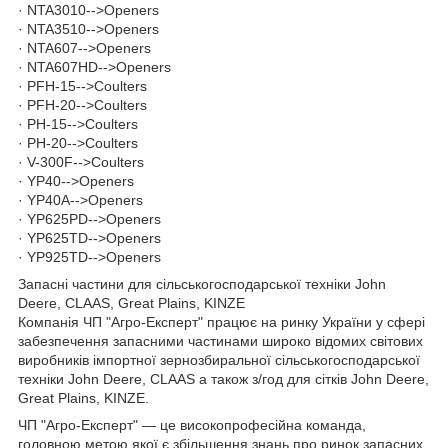
· NTA3010-->Openers
· NTA3510-->Openers
· NTA607-->Openers
· NTA607HD-->Openers
· PFH-15-->Coulters
· PFH-20-->Coulters
· PH-15-->Coulters
· PH-20-->Coulters
· V-300F-->Coulters
· YP40-->Openers
· YP40A-->Openers
· YP625PD-->Openers
· YP625TD-->Openers
· YP925TD-->Openers
Запасні частини для сільськогосподарської техніки John
Deere, CLAAS, Great Plains, KINZE
Компанія ЧП "Агро-Експерт" працює на ринку України у сфері
забезпечення запасними частинами широко відомих світових
виробників імпортної зернозбиральної сільськогосподарської
техніки John Deere, CLAAS а також з/год для сітків John Deere,
Great Plains, KINZE.
ЧП "Агро-Експерт" — це високопрофесійна команда,
головною метою якої є збільшення знань про ринок запасних