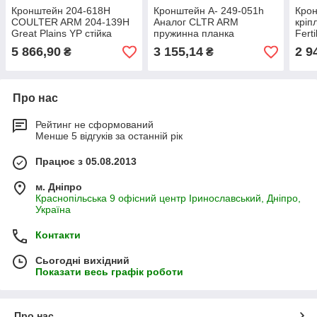
Кронштейн 204-618H
Кронштейн А- 249-051h
Кро
COULTER ARM 204-139H
Аналог CLTR ARM
кріп
Great Plains YP стійка
пружинна планка
Fert
ступиці фрези 204-618Н
маточини фрези GP
важі
5 866,90
3 155,14
2 9
₴
₴
запчастини важіль 249-
051Н
Про нас
Рейтинг не сформований
Менше 5 відгуків за останній рік
Працює з 05.08.2013
м. Дніпро
Краснопільська 9 офісний центр Іринославський, Дніпро,
Україна
Контакти
Сьогодні вихідний
Показати весь графік роботи
Про нас