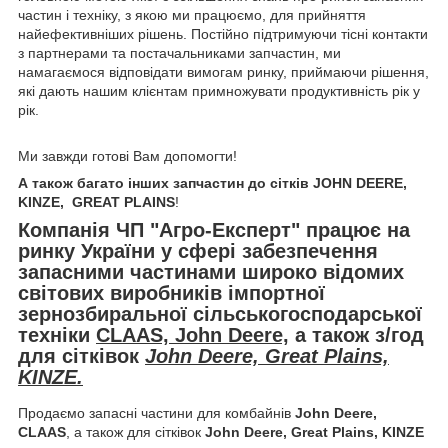
частин і техніку, з якою ми працюємо, для прийняття
найефективніших рішень. Постійно підтримуючи тісні контакти
з партнерами та постачальниками запчастин, ми
намагаємося відповідати вимогам ринку, приймаючи рішення,
які дають нашим клієнтам примножувати продуктивність рік у
рік.
Ми завжди готові Вам допомогти!
А також багато інших запчастин до сітків JOHN DEERE,
KINZE, GREAT PLAINS
!
Компанія
ЧП "Агро-Експерт"
працює на
ринку України у сфері забезпечення
запасними частинами широко відомих
світових виробників імпортної
зернозбиральної сільськогосподарської
техніки
CLAAS, John Deere,
а також з/год
для сітківок
John Deere, Great Plains,
KINZE.
Продаємо запасні частини для комбайнів
John Deere,
CLAAS
, а також для сітківок
John Deere, Great Plains, KINZE