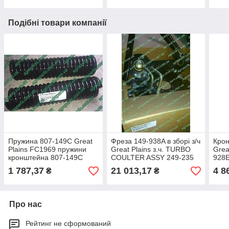
Подібні товари компанії
Пружина 807-149C Great
Фреза 149-938A в зборі з/ч
Кро
Plains FC1969 пружини
Great Plains з.ч. TURBO
Grea
кронштейна 807-149С
COULTER ASSY 249-235
928E
культиватора
CPH & NTA колтер 149-
SWIN
1 787,37
21 013,17
4 8
₴
₴
938А
Coul
Про нас
Рейтинг не сформований