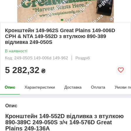
Кронштейн 149-962S Great Plains 149-006D
CPH & NTA 149-552D з втулкою 890-389
відливка 249-050S
В наявності
Код: 249-050S 149-006d 149-962
Роздріб
5 282,32
₴
Опис
Характеристики
Доставка
Оплата
Умови п
Опис
Кронштейн 149-552D відливка з втулкою
890-389C 249-050S з/ч 149-576D Great
Plains 249-136А