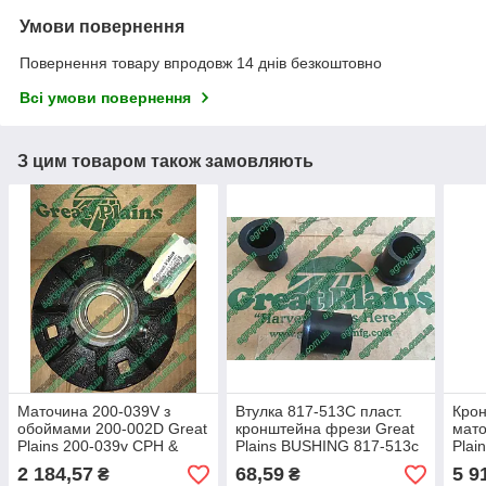
Умови повернення
Повернення товару впродовж 14 днів безкоштовно
Всі умови повернення
З цим товаром також замовляють
Маточина 200-039V з
Втулка 817-513C пласт.
Кро
обоймами 200-002D Great
кронштейна фрези Great
мато
Plains 200-039v CPH &
Plains BUSHING 817-513с
Plain
NTA 200-002d
втулки
ARM 
2 184,57
68,59
5 9
₴
₴
051Н