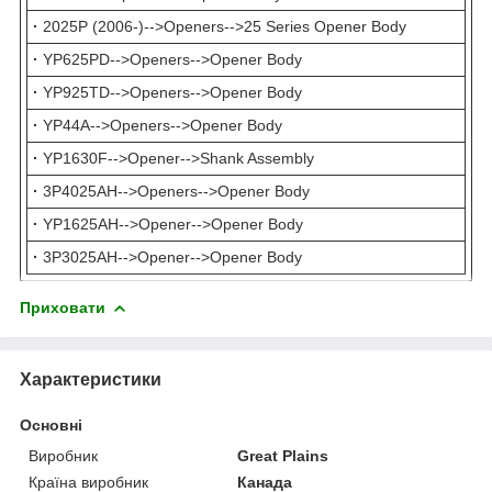
·
2025P (2006-)-->Openers-->25 Series Opener Body
·
YP625PD-->Openers-->Opener Body
·
YP925TD-->Openers-->Opener Body
·
YP44A-->Openers-->Opener Body
·
YP1630F-->Opener-->Shank Assembly
·
3P4025AH-->Openers-->Opener Body
·
YP1625AH-->Opener-->Opener Body
·
3P3025AH-->Opener-->Opener Body
Приховати
Характеристики
Основні
Виробник
Great Plains
Країна виробник
Канада